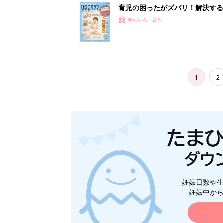
育児の困ったがズバリ！解決する
つ情報がいっぱい！
赤ちゃん・育児
1
2
妊娠日数や
妊娠中か