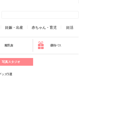
妊娠・出産
赤ちゃん・育児
妊活
離乳食
優待パス
写真スタジオ
グッズ5選