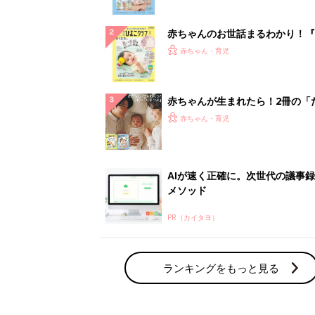
ぱい！
赤ちゃんのお世話まるわかり！『
てのひよこクラブ 夏号』〈巻頭
赤ちゃん・育児
集〉初めての授乳がうまくいく！
っぱい・ミルクの基本と夏のトラ
解決テク
赤ちゃんが生まれたら！2冊の「
ひよ」
赤ちゃん・育児
AIが速く正確に。次世代の議事
メソッド
PR（カイタヨ）
ランキングをもっと見る