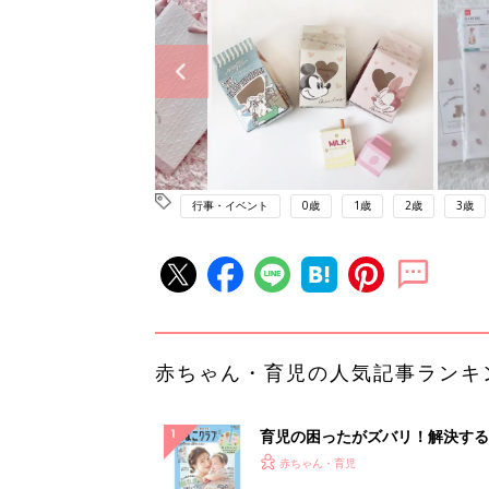
行事・イベント
0歳
1歳
2歳
3歳
赤ちゃん・育児の人気記事ランキ
育児の困ったがズバリ！解決する
『ひよこクラブ 夏号』 4カ月～
赤ちゃん・育児
になるまで、育児に役立つ情報が