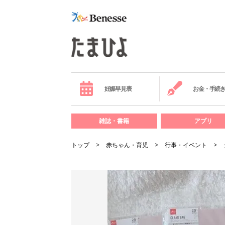
妊娠早見表
お金・手続
雑誌・書籍
アプリ
トップ
赤ちゃん・育児
行事・イベント