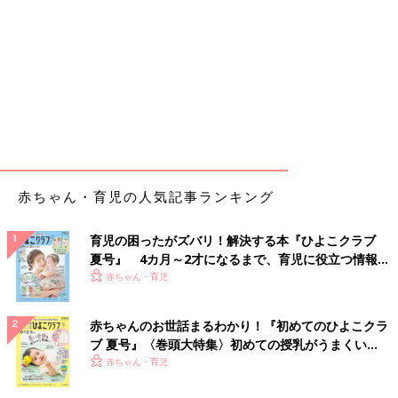
赤ちゃん・育児の人気記事ランキング
育児の困ったがズバリ！解決する本『ひよこクラブ
夏号』 4カ月～2才になるまで、育児に役立つ情報が
いっぱい！
赤ちゃん・育児
赤ちゃんのお世話まるわかり！『初めてのひよこクラ
ブ 夏号』〈巻頭大特集〉初めての授乳がうまくい
く！ おっぱい・ミルクの基本と夏のトラブル 解決テ
赤ちゃん・育児
ク