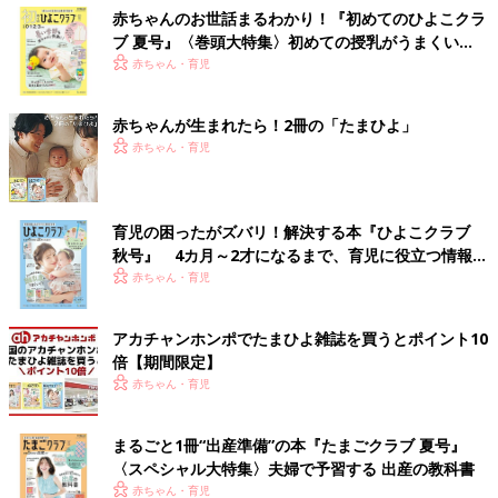
赤ちゃんのお世話まるわかり！『初めてのひよこクラ
ブ 夏号』〈巻頭大特集〉初めての授乳がうまくい
く！ おっぱい・ミルクの基本と夏のトラブル 解決テ
赤ちゃん・育児
ク
赤ちゃんが生まれたら！2冊の「たまひよ」
赤ちゃん・育児
育児の困ったがズバリ！解決する本『ひよこクラブ
秋号』 4カ月～2才になるまで、育児に役立つ情報が
いっぱい！
赤ちゃん・育児
アカチャンホンポでたまひよ雑誌を買うとポイント10
倍【期間限定】
赤ちゃん・育児
まるごと1冊“出産準備”の本『たまごクラブ 夏号』
〈スペシャル大特集〉夫婦で予習する 出産の教科書
赤ちゃん・育児