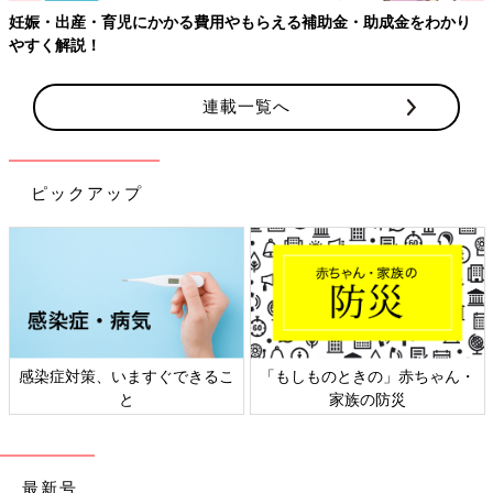
金をわかり
連載一覧へ
ピックアップ
」赤ちゃん・
日本外来小児科学会リーフレッ
六星占術 細木かお
防災
ト検討会
相談
最新号