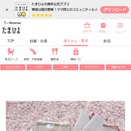
×
内祝い
SHOP
メニュー
TOP
妊娠・出産
赤ちゃん・育児
妊活
育児グッズ
病気・予防接種
離乳食
優待パス
ひよこクラブ
アプリ
SNS
キャンペーン
写真スタジオ