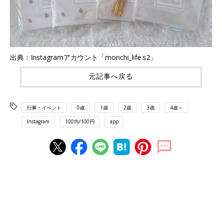
出典：Instagramアカウント「monchi_life.s2」
元記事へ戻る
行事・イベント
0歳
1歳
2歳
3歳
4歳～
Instagram
100均/100円
app