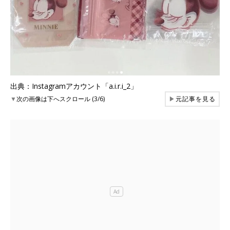
出典：Instagramアカウント「a.i.r.i_2」
▼
次の画像は下へスクロール (3/6)
▶
元記事を見る