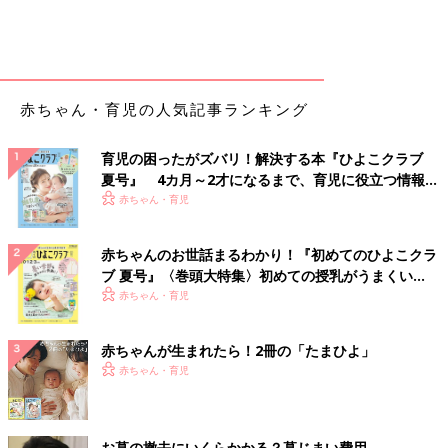
赤ちゃん・育児の人気記事ランキング
育児の困ったがズバリ！解決する本『ひよこクラブ
夏号』 4カ月～2才になるまで、育児に役立つ情報が
いっぱい！
赤ちゃん・育児
赤ちゃんのお世話まるわかり！『初めてのひよこクラ
ブ 夏号』〈巻頭大特集〉初めての授乳がうまくい
く！ おっぱい・ミルクの基本と夏のトラブル 解決テ
赤ちゃん・育児
ク
赤ちゃんが生まれたら！2冊の「たまひよ」
赤ちゃん・育児
お墓の撤去にいくらかかる？墓じまい費用