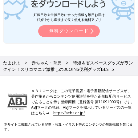
妊娠日数や生後日数に合った情報を毎日お届け
妊娠中から産後まで長く使える無料アプリ
無料ダウンロード
たまひよ
赤ちゃん・育児
時短＆省スペースグッズがラン
クイン！スリコマニア激推しの3COINS便利グッズBEST5
ＡＢＪマークは、この電子書店・電子書籍配信サービスが、
著作権者からコンテンツ使用許諾を得た正規版配信サービス
であることを示す登録商標（登録番号 第11091000号）です。
ABJマークの詳細、ABJマークを掲示しているサービスの一覧
はこちら→
https://aebs.or.jp/
本サイトに掲載されている記事・写真・イラスト等のコンテンツの無断転載を禁じま
す。