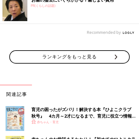
PR(くらしの話題)
Recommended by
ランキングをもっと見る
関連記事
育児の困ったがズバリ！解決する本『ひよこクラブ
秋号』 4カ月～2才になるまで、育児に役立つ情報が
いっぱい！
赤ちゃん・育児