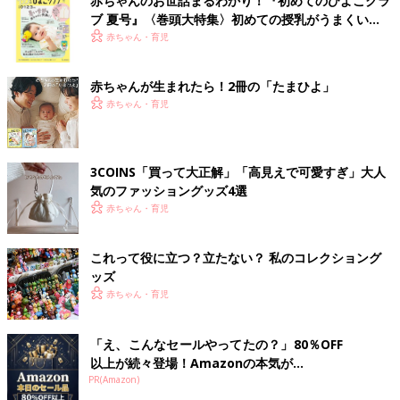
赤ちゃんのお世話まるわかり！『初めてのひよこクラ
ブ 夏号』〈巻頭大特集〉初めての授乳がうまくい
く！ おっぱい・ミルクの基本と夏のトラブル 解決テ
赤ちゃん・育児
ク
赤ちゃんが生まれたら！2冊の「たまひよ」
赤ちゃん・育児
3COINS「買って大正解」「高見えで可愛すぎ」大人
気のファッショングッズ4選
赤ちゃん・育児
これって役に立つ？立たない？ 私のコレクショング
ッズ
赤ちゃん・育児
「え、こんなセールやってたの？」80％OFF
以上が続々登場！Amazonの本気が...
PR(Amazon)