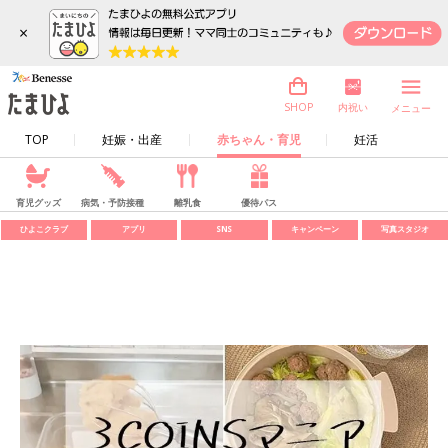
×
内祝い
SHOP
メニュー
TOP
妊娠・出産
赤ちゃん・育児
妊活
育児グッズ
病気・予防接種
離乳食
優待パス
ひよこクラブ
アプリ
SNS
キャンペーン
写真スタジオ