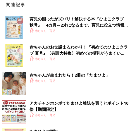
関連記事
育児の困ったがズバリ！解決する本『ひよこクラブ
秋号』 4カ月～2才になるまで、育児に役立つ情報が
いっぱい！
赤ちゃん・育児
赤ちゃんのお世話まるわかり！『初めてのひよこクラ
ブ 夏号』〈巻頭大特集〉初めての授乳がうまくい
く！ おっぱい・ミルクの基本と夏のトラブル 解決テ
赤ちゃん・育児
ク
赤ちゃんが生まれたら！2冊の「たまひよ」
赤ちゃん・育児
アカチャンホンポでたまひよ雑誌を買うとポイント10
倍【期間限定】
赤ちゃん・育児