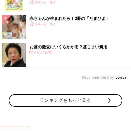
く！ おっぱい・ミルクの基本と夏のトラブル 解決テ
赤ちゃん・育児
ク
赤ちゃんが生まれたら！2冊の「たまひよ」
赤ちゃん・育児
お墓の撤去にいくらかかる？墓じまい費用
PR(くらしの話題)
Recommended by
ランキングをもっと見る