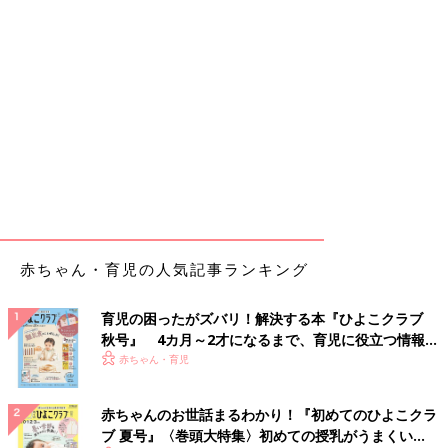
赤ちゃん・育児の人気記事ランキング
育児の困ったがズバリ！解決する本『ひよこクラブ
秋号』 4カ月～2才になるまで、育児に役立つ情報が
いっぱい！
赤ちゃん・育児
赤ちゃんのお世話まるわかり！『初めてのひよこクラ
ブ 夏号』〈巻頭大特集〉初めての授乳がうまくい