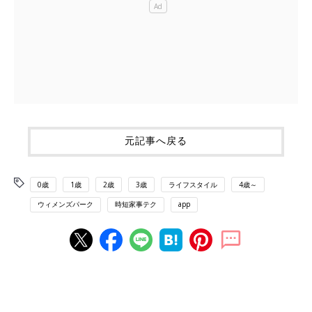
元記事へ戻る
0歳
1歳
2歳
3歳
ライフスタイル
4歳～
ウィメンズパーク
時短家事テク
app