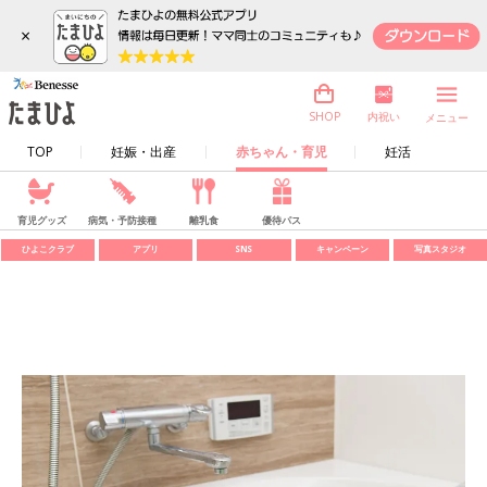
×
内祝い
SHOP
メニュー
TOP
妊娠・出産
赤ちゃん・育児
妊活
育児グッズ
病気・予防接種
離乳食
優待パス
ひよこクラブ
アプリ
SNS
キャンペーン
写真スタジオ