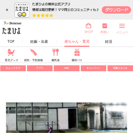
×
内祝い
SHOP
メニュー
TOP
妊娠・出産
赤ちゃん・育児
妊活
育児グッズ
病気・予防接種
離乳食
優待パス
ひよこクラブ
アプリ
SNS
キャンペーン
写真スタジオ