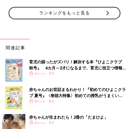
ランキングをもっと見る
関連記事
育児の困ったがズバリ！解決する本『ひよこクラブ
秋号』 4カ月～2才になるまで、育児に役立つ情報が
いっぱい！
赤ちゃん・育児
赤ちゃんのお世話まるわかり！『初めてのひよこクラ
ブ 夏号』〈巻頭大特集〉初めての授乳がうまくい
く！ おっぱい・ミルクの基本と夏のトラブル 解決テ
赤ちゃん・育児
ク
赤ちゃんが生まれたら！2冊の「たまひよ」
赤ちゃん・育児