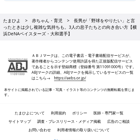
たまひよ
赤ちゃん・育児
長男が「野球をやりたい」と言
ったときは少し複雑な気持ちも。3人の息子たちとの向き合い方【横
浜DeNAベイスターズ・大和選手】
ＡＢＪマークは、この電子書店・電子書籍配信サービスが、
著作権者からコンテンツ使用許諾を得た正規版配信サービス
であることを示す登録商標（登録番号 第11091000号）です。
ABJマークの詳細、ABJマークを掲示しているサービスの一覧
はこちら→
https://aebs.or.jp/
本サイトに掲載されている記事・写真・イラスト等のコンテンツの無断転載を禁じま
す。
たまひよについて
利用規約
ポリシー
医師・専門家一覧
サイトマップ
調査・プレスリリース・メディア掲載
広告のご相談
お問い合わせ
利用者情報の取り扱いについて