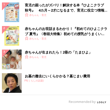
育児の困ったがズバリ！解決する本『ひよこクラブ
秋号』 4カ月～2才になるまで、育児に役立つ情報が
いっぱい！
赤ちゃん・育児
赤ちゃんのお世話まるわかり！『初めてのひよこクラ
ブ 夏号』〈巻頭大特集〉初めての授乳がうまくい
く！ おっぱい・ミルクの基本と夏のトラブル 解決テ
赤ちゃん・育児
ク
赤ちゃんが生まれたら！2冊の「たまひよ」
赤ちゃん・育児
お墓の撤去にいくらかかる？墓じまい費用
PR(くらしの話題)
Recommended by