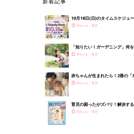
育児の困ったがズバリ！解決する
つ情報がいっぱい！
赤ちゃん・育児
<
3
妊娠日数や
妊娠中か