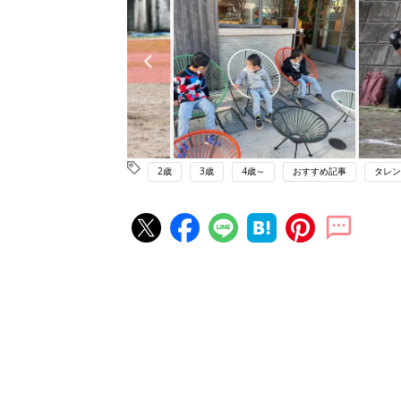
2歳
3歳
4歳～
おすすめ記事
タレン
赤ちゃん・育児の人気記事ランキ
育児の困ったがズバリ！解決する
『ひよこクラブ 秋号』 4カ月～
赤ちゃん・育児
になるまで、育児に役立つ情報が