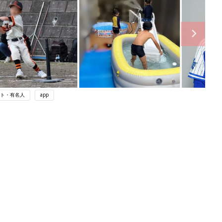
ト・有名人
app
ング
関連記事
本
育児の困ったがズバリ！解決する本
2才
『ひよこクラブ 秋号』 4カ月～2才
赤ちゃん・育児
いっ
になるまで、育児に役立つ情報がいっ