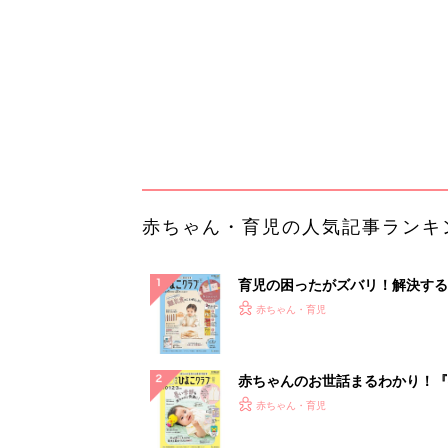
ぱい！
赤ちゃんのお世話まるわかり！『
てのひよこクラブ 夏号』〈巻頭
赤ちゃん・育児
集〉初めての授乳がうまくいく！
っぱい・ミルクの基本と夏のトラ
解決テク
赤ちゃんが生まれたら！2冊の「
ひよ」
赤ちゃん・育児
「今日の目玉商品は？」毎日変わ
mazonタイムセールが見逃せな
PR（Amazon）
ランキングをもっと見る