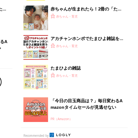
mazonタイムセールが見逃せない
PR（Amazon）
Recommended by
離乳食はいつから？進め方は？「たまひよ きほんの離
乳食」
授乳の悩みや初めての離乳食作りに役立つ
子育てとお金
につ
妊娠・出産・育児にかかる費用やもらえる補助