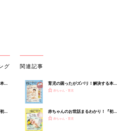
ぱい！
初め
赤ちゃんのお世話まるわかり！『初め
大特
てのひよこクラブ 夏号』〈巻頭大特
赤ちゃん・育児
 お
集〉初めての授乳がうまくいく！ お
ブル
っぱい・ミルクの基本と夏のトラブル
解決テク
たま
赤ちゃんが生まれたら！2冊の「たま
ひよ」
赤ちゃん・育児
アカチャンホンポでたまひよ雑誌を買
るA
うとポイント10倍【期間限定】
赤ちゃん・育児
い
たまひよの雑誌
赤ちゃん・育児
「今日の目玉商品は？」毎日変わるA