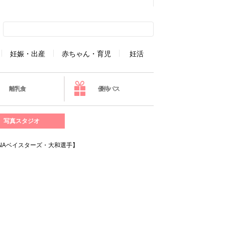
妊娠・出産
赤ちゃん・育児
妊活
離乳食
優待パス
写真スタジオ
NAベイスターズ・大和選手】