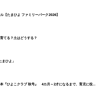
本『ひよこクラブ 秋号』 4カ月～2才になるまで、育児に役立
4
5
6
7
>
生後日数に合った情報を毎日お届け
ら産後まで長く使える無料アプリ
ダウンロード