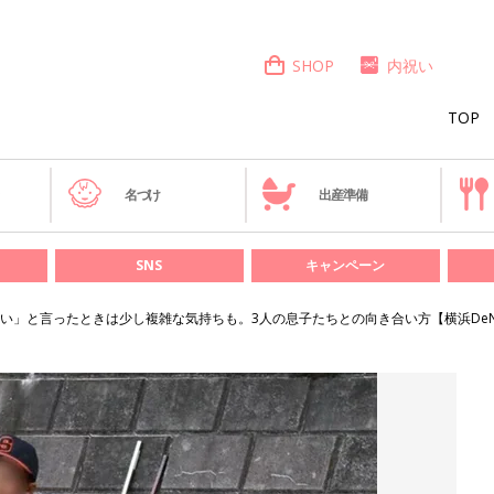
SHOP
内祝い
TOP
き
名づけ
出産準備
SNS
キャンペーン
い」と言ったときは少し複雑な気持ちも。3人の息子たちとの向き合い方【横浜De