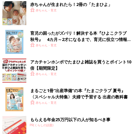
赤ちゃんが生まれたら！2冊の「たまひよ」
赤ちゃん・育児
育児の困ったがズバリ！解決する本『ひよこクラブ
秋号』 4カ月～2才になるまで、育児に役立つ情報が
いっぱい！
赤ちゃん・育児
アカチャンホンポでたまひよ雑誌を買うとポイント10
倍【期間限定】
赤ちゃん・育児
まるごと1冊“出産準備”の本『たまごクラブ 夏号』
〈スペシャル大特集〉夫婦で予習する 出産の教科書
赤ちゃん・育児
もらえる年金25万円以下の人が知るべき事
PR(くらしの話題)