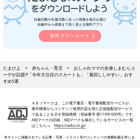
妊娠日数や生後日数に合った情報を毎日お届け
妊娠中から産後まで長く使える無料アプリ
無料ダウンロード
たまひよ
赤ちゃん・育児
おしゃれママの全身しまむらコ
ーデが話題?!「今年大注目のスカートも」「着回ししやすい」おす
すめ5選
ＡＢＪマークは、この電子書店・電子書籍配信サービスが、
著作権者からコンテンツ使用許諾を得た正規版配信サービス
であることを示す登録商標（登録番号 第11091000号）です。
ABJマークの詳細、ABJマークを掲示しているサービスの一覧
はこちら→
https://aebs.or.jp/
本サイトに掲載されている記事・写真・イラスト等のコンテンツの無断転載を禁じま