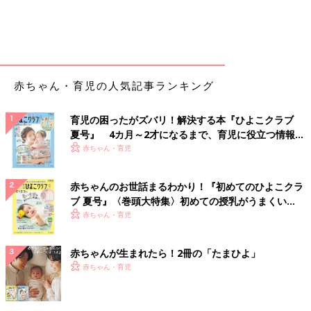
赤ちゃん・育児の人気記事ランキング
育児の困ったがズバリ！解決する本『ひよこクラブ
夏号』 4カ月～2才になるまで、育児に役立つ情報が
いっぱい！
赤ちゃん・育児
赤ちゃんのお世話まるわかり！『初めてのひよこクラ
ブ 夏号』〈巻頭大特集〉初めての授乳がうまくい
く！ おっぱい・ミルクの基本と夏のトラブル 解決テ
赤ちゃん・育児
ク
赤ちゃんが生まれたら！2冊の「たまひよ」
赤ちゃん・育児