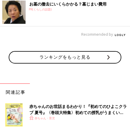
お墓の撤去にいくらかかる？墓じまい費用
PR(くらしの話題)
Recommended by
ランキングをもっと見る
関連記事
赤ちゃんのお世話まるわかり！『初めてのひよこクラ
ブ 夏号』〈巻頭大特集〉初めての授乳がうまくい
く！ おっぱい・ミルクの基本と夏のトラブル 解決テ
赤ちゃん・育児
ク