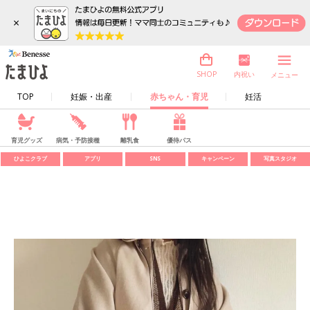
×
内祝い
SHOP
メニュー
TOP
妊娠・出産
赤ちゃん・育児
妊活
育児グッズ
病気・予防接種
離乳食
優待パス
ひよこクラブ
アプリ
SNS
キャンペーン
写真スタジオ