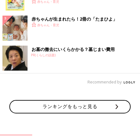
く！ おっぱい・ミルクの基本と夏のトラブル 解決テ
赤ちゃん・育児
ク
赤ちゃんが生まれたら！2冊の「たまひよ」
赤ちゃん・育児
お墓の撤去にいくらかかる？墓じまい費用
PR(くらしの話題)
Recommended by
ランキングをもっと見る