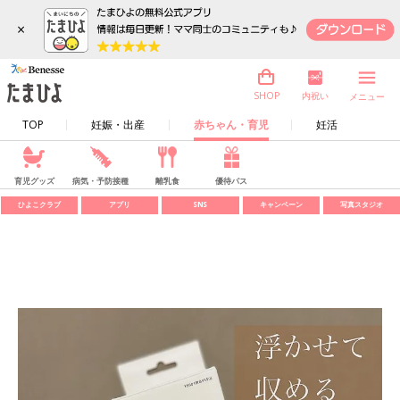
×
内祝い
SHOP
メニュー
TOP
妊娠・出産
赤ちゃん・育児
妊活
育児グッズ
病気・予防接種
離乳食
優待パス
ひよこクラブ
アプリ
SNS
キャンペーン
写真スタジオ