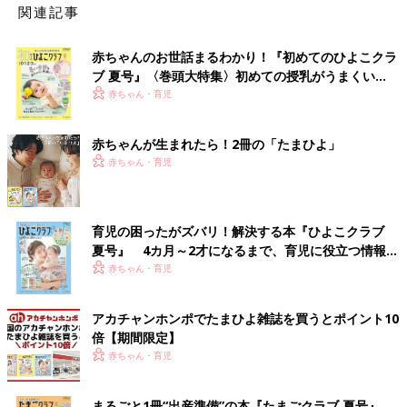
関連記事
赤ちゃんのお世話まるわかり！『初めてのひよこクラ
ブ 夏号』〈巻頭大特集〉初めての授乳がうまくい
く！ おっぱい・ミルクの基本と夏のトラブル 解決テ
赤ちゃん・育児
ク
赤ちゃんが生まれたら！2冊の「たまひよ」
赤ちゃん・育児
育児の困ったがズバリ！解決する本『ひよこクラブ
夏号』 4カ月～2才になるまで、育児に役立つ情報が
いっぱい！
赤ちゃん・育児
アカチャンホンポでたまひよ雑誌を買うとポイント10
倍【期間限定】
赤ちゃん・育児
まるごと1冊“出産準備”の本『たまごクラブ 夏号』