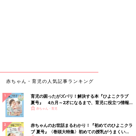
赤ちゃん・育児の人気記事ランキング
育児の困ったがズバリ！解決する本『ひよこクラブ
夏号』 4カ月～2才になるまで、育児に役立つ情報が
いっぱい！
赤ちゃん・育児
赤ちゃんのお世話まるわかり！『初めてのひよこクラ
ブ 夏号』〈巻頭大特集〉初めての授乳がうまくい