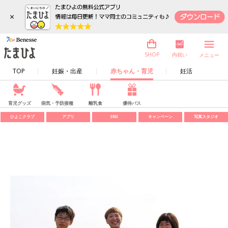
×
内祝い
SHOP
メニュー
TOP
妊娠・出産
赤ちゃん・育児
妊活
育児グッズ
病気・予防接種
離乳食
優待パス
ひよこクラブ
アプリ
SNS
キャンペーン
写真スタジオ