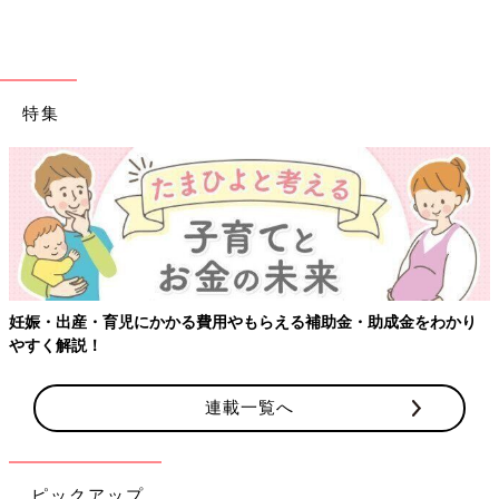
特集
【ワ
・出産・育児にかかる費用やもらえる補助金・助成金をわかり
く解説！
連載一覧へ
ピックアップ