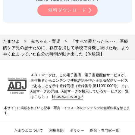
無料ダウンロード
たまひよ
赤ちゃん・育児
「すべて夢だったら･･･」医療
的ケア児の息子ために、存在を消して学校で待機し続けた母。よう
やく止まっていた自分の時間が動き出した【体験談】
ＡＢＪマークは、この電子書店・電子書籍配信サービスが、
著作権者からコンテンツ使用許諾を得た正規版配信サービス
であることを示す登録商標（登録番号 第11091000号）です。
ABJマークの詳細、ABJマークを掲示しているサービスの一覧
はこちら→
https://aebs.or.jp/
本サイトに掲載されている記事・写真・イラスト等のコンテンツの無断転載を禁じま
す。
たまひよについて
利用規約
ポリシー
医師・専門家一覧