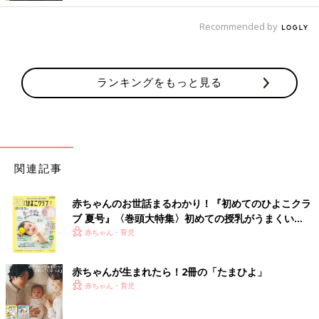
Recommended by
ランキングをもっと見る
関連記事
赤ちゃんのお世話まるわかり！『初めてのひよこクラ
ブ 夏号』〈巻頭大特集〉初めての授乳がうまくい
く！ おっぱい・ミルクの基本と夏のトラブル 解決テ
赤ちゃん・育児
ク
赤ちゃんが生まれたら！2冊の「たまひよ」
赤ちゃん・育児