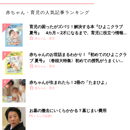
赤ちゃん・育児の人気記事ランキング
育児の困ったがズバリ！解決する本『ひよこクラブ
夏号』 4カ月～2才になるまで、育児に役立つ情報が
いっぱい！
赤ちゃん・育児
赤ちゃんのお世話まるわかり！『初めてのひよこクラ
ブ 夏号』〈巻頭大特集〉初めての授乳がうまくい
く！ おっぱい・ミルクの基本と夏のトラブル 解決テ
赤ちゃん・育児
ク
赤ちゃんが生まれたら！2冊の「たまひよ」
赤ちゃん・育児
お墓の撤去にいくらかかる？墓じまい費用
PR(くらしの話題)