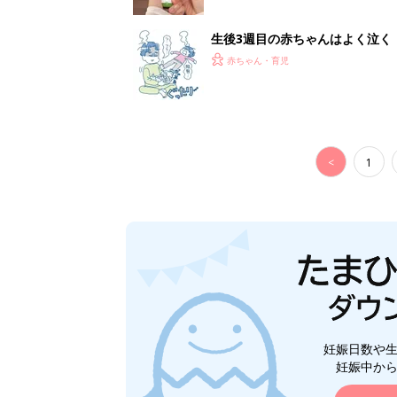
生後3週目の赤ちゃんはよく泣く
って本当？【専門家】
赤ちゃん・育児
<
1
妊娠日数や
妊娠中か