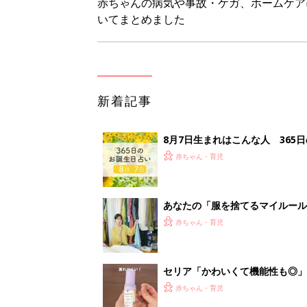
赤ちゃんの病気や事故・ケガ、ホームケア
いてまとめました
新着記事
8月7日生まれはこんな人 365
赤ちゃん・育児
あなたの「服を捨てるマイルー
スタイリストが喝！
赤ちゃん・育児
セリア「かわいくて機能性も◎」
赤ちゃん・育児