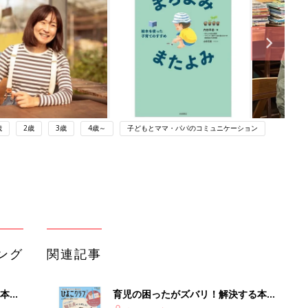
歳
2歳
3歳
4歳～
子どもとママ・パパのコミュニケーション
ング
関連記事
本
育児の困ったがズバリ！解決する本