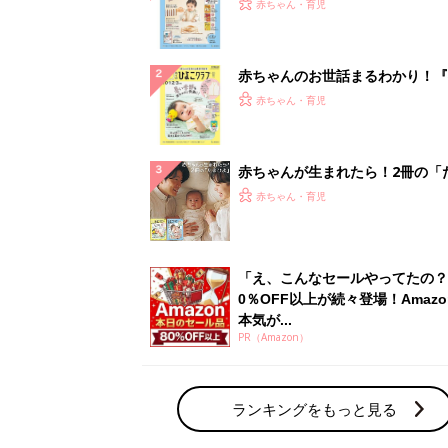
『ひよこクラブ 秋号』 4カ月～
赤ちゃん・育児
になるまで、育児に役立つ情報が
ぱい！
赤ちゃんのお世話まるわかり！『
てのひよこクラブ 夏号』〈巻頭
赤ちゃん・育児
集〉初めての授乳がうまくいく！
っぱい・ミルクの基本と夏のトラ
解決テク
赤ちゃんが生まれたら！2冊の「
ひよ」
赤ちゃん・育児
「え、こんなセールやってたの？
0％OFF以上が続々登場！Amazo
本気が...
PR（Amazon）
ランキングをもっと見る