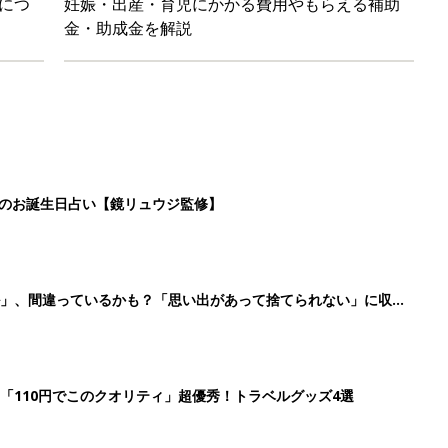
につ
妊娠・出産・育児にかかる費用やもらえる補助
金・助成金を解説
日のお誕生日占い【鏡リュウジ監修】
ル」、間違っているかも？「思い出があって捨てられない」に収納
「110円でこのクオリティ」超優秀！トラベルグッズ4選