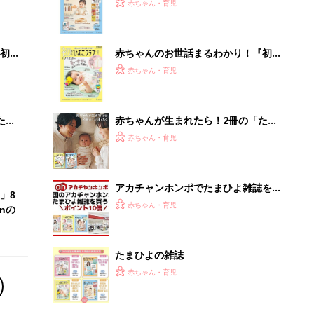
2才
『ひよこクラブ 秋号』 4カ月～2才
赤ちゃん・育児
いっ
になるまで、育児に役立つ情報がいっ
ぱい！
初め
赤ちゃんのお世話まるわかり！『初め
大特
てのひよこクラブ 夏号』〈巻頭大特
赤ちゃん・育児
 お
集〉初めての授乳がうまくいく！ お
ブル
っぱい・ミルクの基本と夏のトラブル
解決テク
たま
赤ちゃんが生まれたら！2冊の「たま
ひよ」
赤ちゃん・育児
アカチャンホンポでたまひよ雑誌を買
」8
うとポイント10倍【期間限定】
赤ちゃん・育児
nの
たまひよの雑誌
赤ちゃん・育児