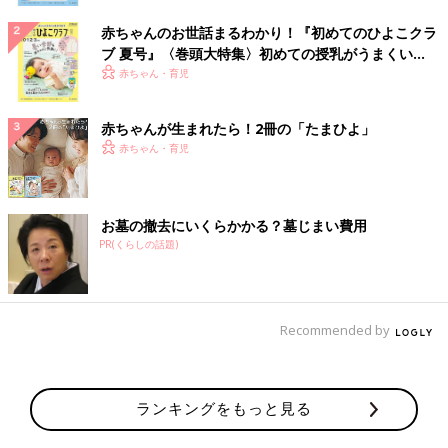
赤ちゃんのお世話まるわかり！『初めてのひよこクラ
ブ 夏号』〈巻頭大特集〉初めての授乳がうまくい
く！ おっぱい・ミルクの基本と夏のトラブル 解決テ
赤ちゃん・育児
ク
赤ちゃんが生まれたら！2冊の「たまひよ」
赤ちゃん・育児
お墓の撤去にいくらかかる？墓じまい費用
PR(くらしの話題)
Recommended by
ランキングをもっと見る