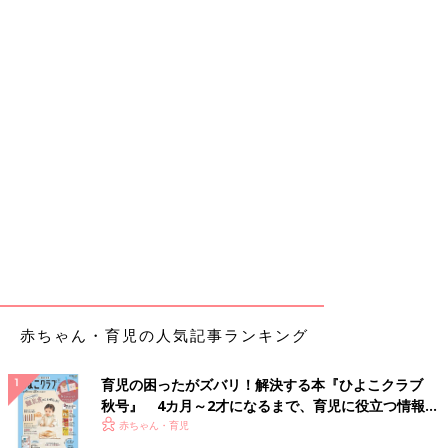
赤ちゃん・育児の人気記事ランキング
育児の困ったがズバリ！解決する本『ひよこクラブ
秋号』 4カ月～2才になるまで、育児に役立つ情報が
いっぱい！
赤ちゃん・育児