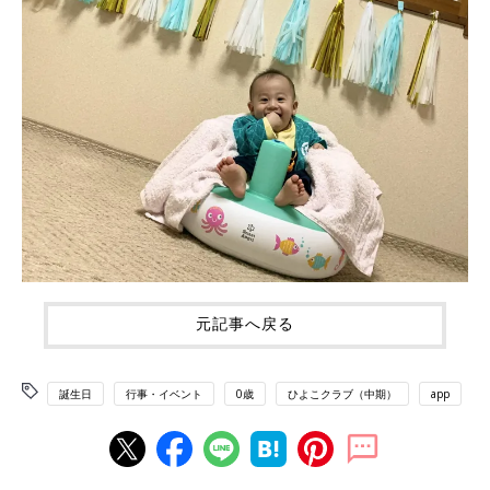
元記事へ戻る
誕生日
行事・イベント
0歳
ひよこクラブ（中期）
app