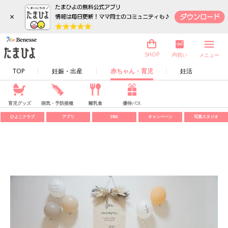
×
内祝い
SHOP
メニュー
TOP
妊娠・出産
赤ちゃん・育児
妊活
育児グッズ
病気・予防接種
離乳食
優待パス
ひよこクラブ
アプリ
SNS
キャンペーン
写真スタジオ