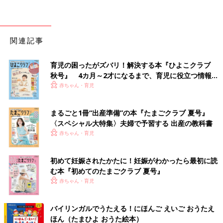
関連記事
育児の困ったがズバリ！解決する本『ひよこクラブ
秋号』 4カ月～2才になるまで、育児に役立つ情報が
いっぱい！
赤ちゃん・育児
まるごと1冊“出産準備”の本『たまごクラブ 夏号』
〈スペシャル大特集〉夫婦で予習する 出産の教科書
赤ちゃん・育児
初めて妊娠されたかたに！妊娠がわかったら最初に読
む本『初めてのたまごクラブ 夏号』
赤ちゃん・育児
バイリンガルでうたえる！にほんご えいご おうたえ
ほん（たまひよ おうた絵本）