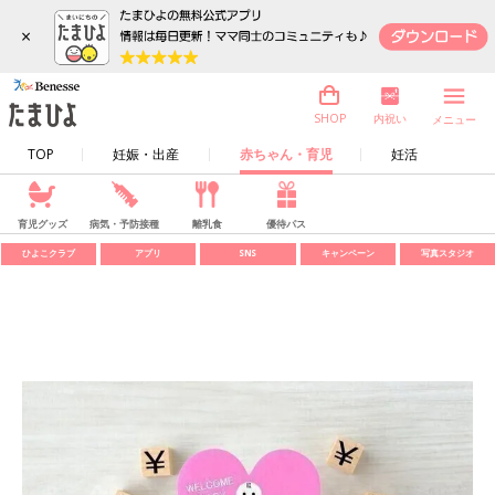
×
内祝い
SHOP
メニュー
TOP
妊娠・出産
赤ちゃん・育児
妊活
育児グッズ
病気・予防接種
離乳食
優待パス
ひよこクラブ
アプリ
SNS
キャンペーン
写真スタジオ