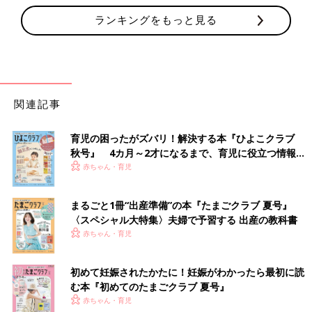
ランキングをもっと見る
関連記事
育児の困ったがズバリ！解決する本『ひよこクラブ
秋号』 4カ月～2才になるまで、育児に役立つ情報が
いっぱい！
赤ちゃん・育児
まるごと1冊“出産準備”の本『たまごクラブ 夏号』
〈スペシャル大特集〉夫婦で予習する 出産の教科書
赤ちゃん・育児
初めて妊娠されたかたに！妊娠がわかったら最初に読
む本『初めてのたまごクラブ 夏号』
赤ちゃん・育児