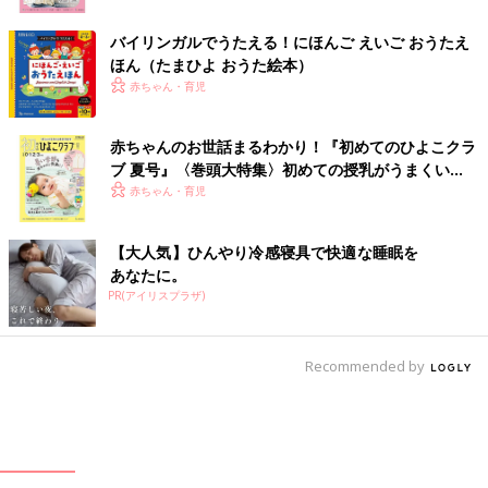
バイリンガルでうたえる！にほんご えいご おうたえ
ほん（たまひよ おうた絵本）
赤ちゃん・育児
赤ちゃんのお世話まるわかり！『初めてのひよこクラ
ブ 夏号』〈巻頭大特集〉初めての授乳がうまくい
く！ おっぱい・ミルクの基本と夏のトラブル 解決テ
赤ちゃん・育児
ク
【大人気】ひんやり冷感寝具で快適な睡眠を
あなたに。
PR(アイリスプラザ)
Recommended by