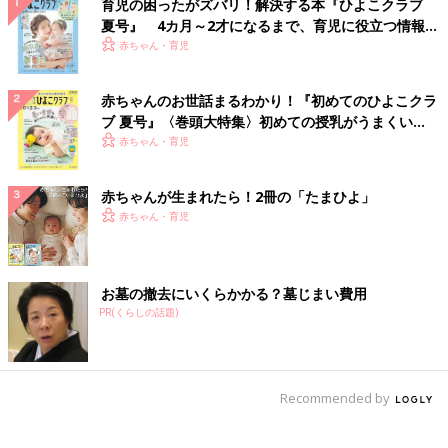
育児の困ったがズバリ！解決する本『ひよこクラブ
夏号』 4カ月～2才になるまで、育児に役立つ情報が
いっぱい！
赤ちゃん・育児
赤ちゃんのお世話まるわかり！『初めてのひよこクラ
ブ 夏号』〈巻頭大特集〉初めての授乳がうまくい
く！ おっぱい・ミルクの基本と夏のトラブル 解決テ
赤ちゃん・育児
ク
赤ちゃんが生まれたら！2冊の「たまひよ」
赤ちゃん・育児
お墓の撤去にいくらかかる？墓じまい費用
PR(くらしの話題)
Recommended by