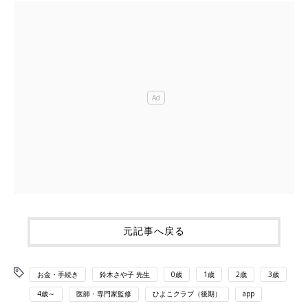
元記事へ戻る
お金・手続き
鈴木さや子 先生
0歳
1歳
2歳
3歳
4歳～
医師・専門家監修
ひよこクラブ（後期）
app