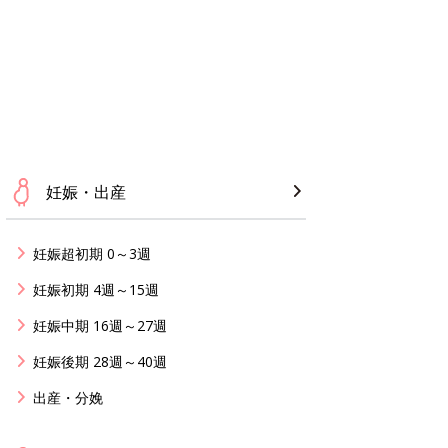
妊娠・出産
妊娠超初期 0～3週
妊娠初期 4週～15週
妊娠中期 16週～27週
妊娠後期 28週～40週
出産・分娩