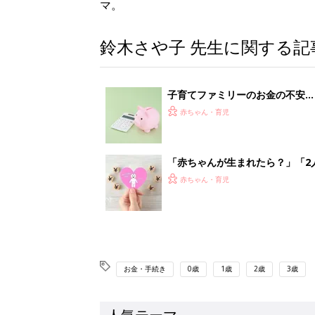
マ。
鈴木さや子 先生に関する記
子育てファミリーのお金の不安…
ーが解説】
赤ちゃん・育児
「赤ちゃんが生まれたら？」「2
門家】
赤ちゃん・育児
お金・手続き
0歳
1歳
2歳
3歳