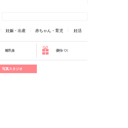
妊娠・出産
赤ちゃん・育児
妊活
離乳食
優待パス
写真スタジオ