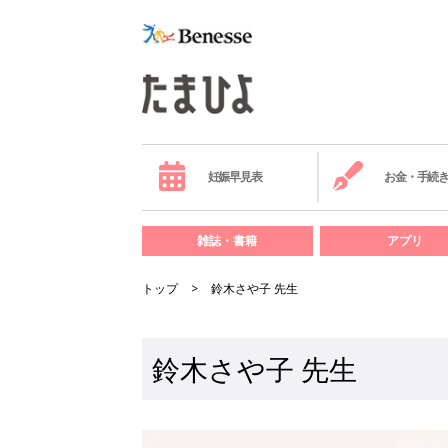
妊娠早見表
お金・手続
雑誌・書籍
アプリ
トップ
鈴木さや子 先生
鈴木さや子 先生