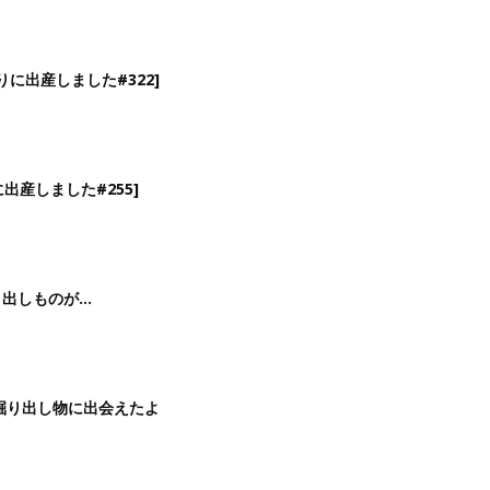
に出産しました#322]
出産しました#255]
り出しものが…
掘り出し物に出会えたよ