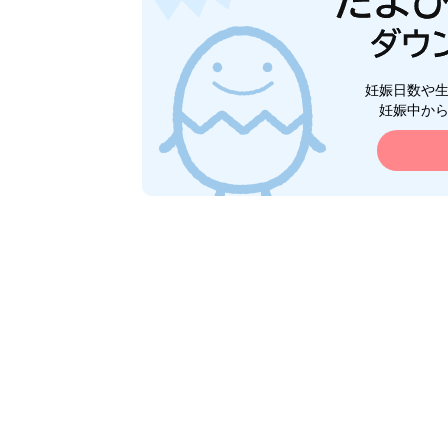
妊娠日数や
妊娠中か