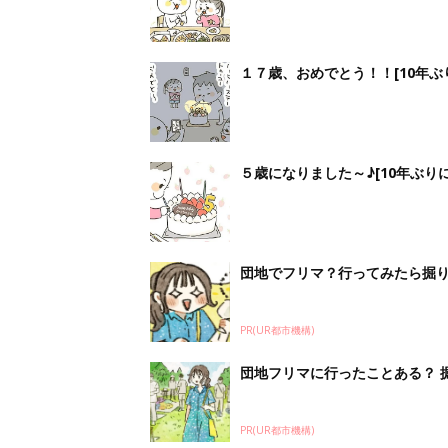
１７歳、おめでとう！！[10年ぶり
５歳になりました～♪[10年ぶりに
団地でフリマ？行ってみたら掘
PR(UR都市機構)
団地フリマに行ったことある？ 
PR(UR都市機構)