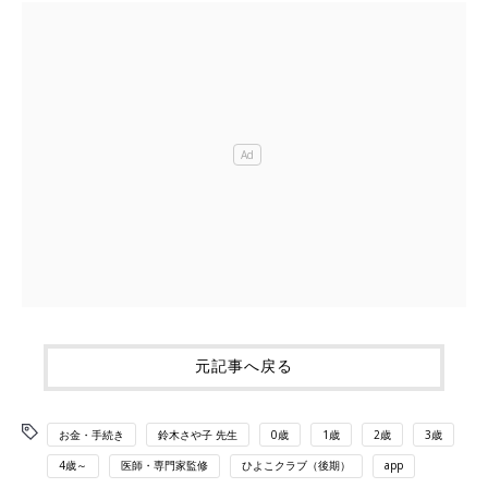
元記事へ戻る
お金・手続き
鈴木さや子 先生
0歳
1歳
2歳
3歳
4歳～
医師・専門家監修
ひよこクラブ（後期）
app