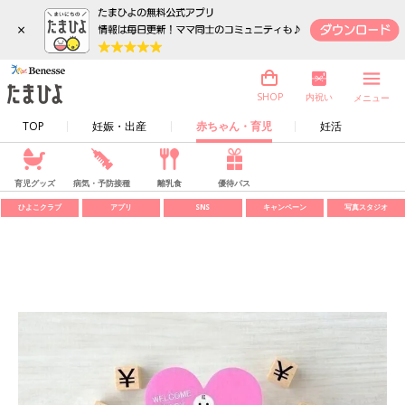
×
内祝い
SHOP
メニュー
TOP
妊娠・出産
赤ちゃん・育児
妊活
育児グッズ
病気・予防接種
離乳食
優待パス
ひよこクラブ
アプリ
SNS
キャンペーン
写真スタジオ