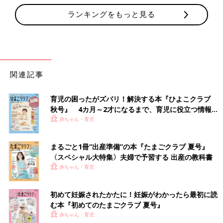
ランキングをもっと見る
関連記事
育児の困ったがズバリ！解決する本『ひよこクラブ
秋号』 4カ月～2才になるまで、育児に役立つ情報が
いっぱい！
赤ちゃん・育児
まるごと1冊“出産準備”の本『たまごクラブ 夏号』
〈スペシャル大特集〉夫婦で予習する 出産の教科書
赤ちゃん・育児
初めて妊娠されたかたに！妊娠がわかったら最初に読
む本『初めてのたまごクラブ 夏号』
赤ちゃん・育児