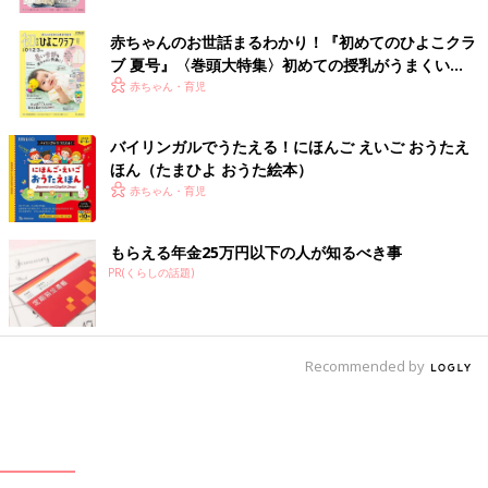
赤ちゃんのお世話まるわかり！『初めてのひよこクラ
ブ 夏号』〈巻頭大特集〉初めての授乳がうまくい
く！ おっぱい・ミルクの基本と夏のトラブル 解決テ
赤ちゃん・育児
ク
バイリンガルでうたえる！にほんご えいご おうたえ
ほん（たまひよ おうた絵本）
赤ちゃん・育児
もらえる年金25万円以下の人が知るべき事
PR(くらしの話題)
Recommended by