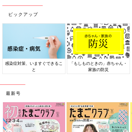
ピックアップ
ん・
日本外来小児科学会リーフレッ
六星占術 細木かおりさんの
ト検討会
相談
最新号