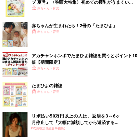
ブ 夏号』〈巻頭大特集〉初めての授乳がうまくい
く！ おっぱい・ミルクの基本と夏のトラブル 解決テ
赤ちゃん・育児
ク
赤ちゃんが生まれたら！2冊の「たまひよ」
赤ちゃん・育児
アカチャンホンポでたまひよ雑誌を買うとポイント10
倍【期間限定】
赤ちゃん・育児
たまひよの雑誌
赤ちゃん・育児
リボ払い50万円以上の人は、返済を3～6ヶ
月停止して『大幅に減額してから返済する...
PR(渋谷法務総合事務所)