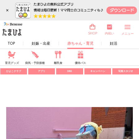
×
内祝い
SHOP
メニュー
TOP
妊娠・出産
赤ちゃん・育児
妊活
育児グッズ
病気・予防接種
離乳食
優待パス
ひよこクラブ
アプリ
SNS
キャンペーン
写真スタジオ