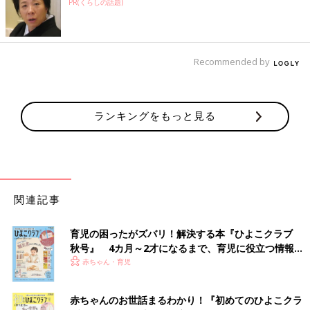
PR(くらしの話題)
Recommended by
ランキングをもっと見る
関連記事
育児の困ったがズバリ！解決する本『ひよこクラブ
秋号』 4カ月～2才になるまで、育児に役立つ情報が
いっぱい！
赤ちゃん・育児
赤ちゃんのお世話まるわかり！『初めてのひよこクラ