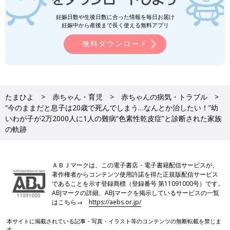
妊娠日数や生後日数に合った情報を毎日お届け
妊娠中から産後まで長く使える無料アプリ
無料ダウンロード
たまひよ
赤ちゃん・育児
赤ちゃんの病気・トラブル
“今のままだと息子は20歳で死んでしまう…なんとか治したい！”幼
いわが子が2万2000人に1人の難病“色素性乾皮症”と診断された家族
の軌跡
ＡＢＪマークは、この電子書店・電子書籍配信サービスが、
著作権者からコンテンツ使用許諾を得た正規版配信サービス
であることを示す登録商標（登録番号 第11091000号）です。
ABJマークの詳細、ABJマークを掲示しているサービスの一覧
はこちら→
https://aebs.or.jp/
本サイトに掲載されている記事・写真・イラスト等のコンテンツの無断転載を禁じま
す。