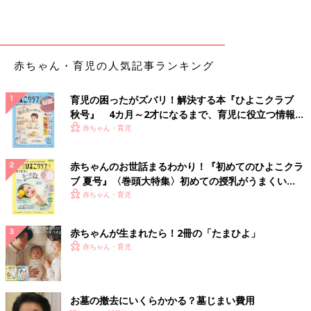
赤ちゃん・育児の人気記事ランキング
育児の困ったがズバリ！解決する本『ひよこクラブ
秋号』 4カ月～2才になるまで、育児に役立つ情報が
いっぱい！
赤ちゃん・育児
赤ちゃんのお世話まるわかり！『初めてのひよこクラ
ブ 夏号』〈巻頭大特集〉初めての授乳がうまくい
く！ おっぱい・ミルクの基本と夏のトラブル 解決テ
赤ちゃん・育児
ク
赤ちゃんが生まれたら！2冊の「たまひよ」
赤ちゃん・育児
お墓の撤去にいくらかかる？墓じまい費用