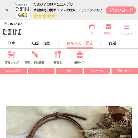
×
内祝い
SHOP
メニュー
TOP
妊娠・出産
赤ちゃん・育児
妊活
育児グッズ
病気・予防接種
離乳食
優待パス
ひよこクラブ
アプリ
SNS
キャンペーン
写真スタジオ