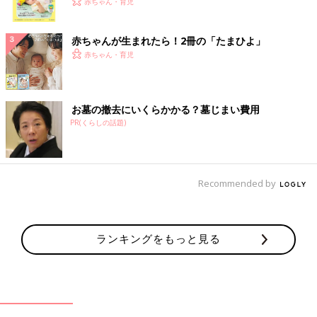
く！ おっぱい・ミルクの基本と夏のトラブル 解決テ
赤ちゃん・育児
ク
赤ちゃんが生まれたら！2冊の「たまひよ」
赤ちゃん・育児
お墓の撤去にいくらかかる？墓じまい費用
PR(くらしの話題)
Recommended by
ランキングをもっと見る