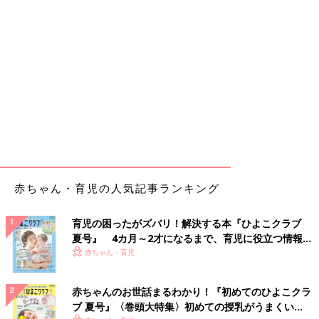
赤ちゃん・育児の人気記事ランキング
育児の困ったがズバリ！解決する本『ひよこクラブ
夏号』 4カ月～2才になるまで、育児に役立つ情報が
いっぱい！
赤ちゃん・育児
赤ちゃんのお世話まるわかり！『初めてのひよこクラ
ブ 夏号』〈巻頭大特集〉初めての授乳がうまくい