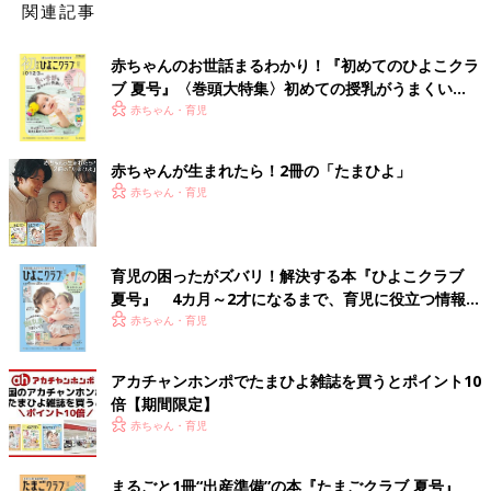
関連記事
赤ちゃんのお世話まるわかり！『初めてのひよこクラ
ブ 夏号』〈巻頭大特集〉初めての授乳がうまくい
く！ おっぱい・ミルクの基本と夏のトラブル 解決テ
赤ちゃん・育児
ク
赤ちゃんが生まれたら！2冊の「たまひよ」
赤ちゃん・育児
育児の困ったがズバリ！解決する本『ひよこクラブ
夏号』 4カ月～2才になるまで、育児に役立つ情報が
いっぱい！
赤ちゃん・育児
アカチャンホンポでたまひよ雑誌を買うとポイント10
倍【期間限定】
赤ちゃん・育児
まるごと1冊“出産準備”の本『たまごクラブ 夏号』