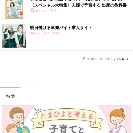
〈スペシャル大特集〉夫婦で予習する 出産の教科書
赤ちゃん・育児
明日働ける単発バイト求人サイト
PR(ショットワークス)
Recommended by
特集
【