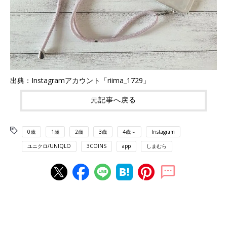
出典：Instagramアカウント「riima_1729」
元記事へ戻る
0歳
1歳
2歳
3歳
4歳～
Instagram
ユニクロ/UNIQLO
3COINS
app
しまむら