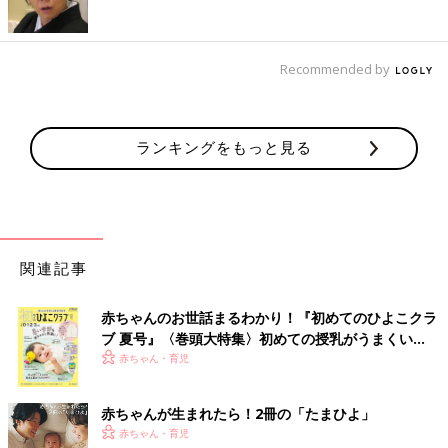
Recommended by
ランキングをもっと見る
関連記事
赤ちゃんのお世話まるわかり！『初めてのひよこクラ
ブ 夏号』〈巻頭大特集〉初めての授乳がうまくい
く！ おっぱい・ミルクの基本と夏のトラブル 解決テ
赤ちゃん・育児
ク
赤ちゃんが生まれたら！2冊の「たまひよ」
赤ちゃん・育児