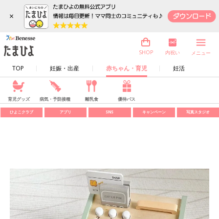
×
内祝い
SHOP
メニュー
TOP
妊娠・出産
赤ちゃん・育児
妊活
育児グッズ
病気・予防接種
離乳食
優待パス
ひよこクラブ
アプリ
SNS
キャンペーン
写真スタジオ