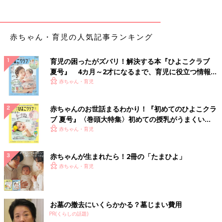
赤ちゃん・育児の人気記事ランキング
育児の困ったがズバリ！解決する本『ひよこクラブ
夏号』 4カ月～2才になるまで、育児に役立つ情報が
いっぱい！
赤ちゃん・育児
赤ちゃんのお世話まるわかり！『初めてのひよこクラ
ブ 夏号』〈巻頭大特集〉初めての授乳がうまくい
く！ おっぱい・ミルクの基本と夏のトラブル 解決テ
赤ちゃん・育児
ク
赤ちゃんが生まれたら！2冊の「たまひよ」
赤ちゃん・育児
お墓の撤去にいくらかかる？墓じまい費用
PR(くらしの話題)