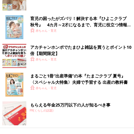
育児の困ったがズバリ！解決する本『ひよこクラブ
秋号』 4カ月～2才になるまで、育児に役立つ情報が
いっぱい！
赤ちゃん・育児
アカチャンホンポでたまひよ雑誌を買うとポイント10
倍【期間限定】
赤ちゃん・育児
まるごと1冊“出産準備”の本『たまごクラブ 夏号』
〈スペシャル大特集〉夫婦で予習する 出産の教科書
赤ちゃん・育児
もらえる年金25万円以下の人が知るべき事
PR(くらしの話題)