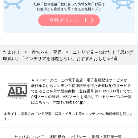
妊娠日数や生後日数に合った情報を毎日お届け
妊娠中から産後まで長く使える無料アプリ
無料ダウンロード
たまひよ
赤ちゃん・育児
ニトリで見～つけた！「思わず
即買い」「インテリアを邪魔しない」おすすめおもちゃ4選
ＡＢＪマークは、この電子書店・電子書籍配信サービスが、
著作権者からコンテンツ使用許諾を得た正規版配信サービス
であることを示す登録商標（登録番号 第11091000号）です。
ABJマークの詳細、ABJマークを掲示しているサービスの一覧
はこちら→
https://aebs.or.jp/
本サイトに掲載されている記事・写真・イラスト等のコンテンツの無断転載を禁じま
す。
たまひよについて
利用規約
ポリシー
医師・専門家一覧