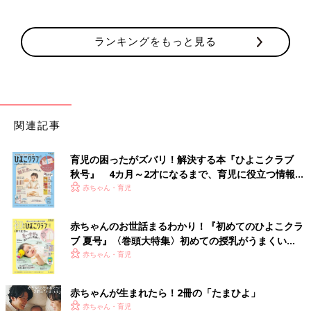
ランキングをもっと見る
関連記事
育児の困ったがズバリ！解決する本『ひよこクラブ
秋号』 4カ月～2才になるまで、育児に役立つ情報が
いっぱい！
赤ちゃん・育児
赤ちゃんのお世話まるわかり！『初めてのひよこクラ
ブ 夏号』〈巻頭大特集〉初めての授乳がうまくい
く！ おっぱい・ミルクの基本と夏のトラブル 解決テ
赤ちゃん・育児
ク
赤ちゃんが生まれたら！2冊の「たまひよ」
赤ちゃん・育児