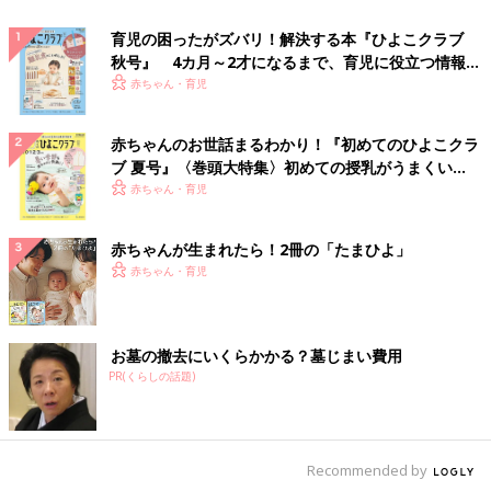
育児の困ったがズバリ！解決する本『ひよこクラブ
秋号』 4カ月～2才になるまで、育児に役立つ情報が
いっぱい！
赤ちゃん・育児
赤ちゃんのお世話まるわかり！『初めてのひよこクラ
ブ 夏号』〈巻頭大特集〉初めての授乳がうまくい
く！ おっぱい・ミルクの基本と夏のトラブル 解決テ
赤ちゃん・育児
ク
赤ちゃんが生まれたら！2冊の「たまひよ」
赤ちゃん・育児
お墓の撤去にいくらかかる？墓じまい費用
PR(くらしの話題)
Recommended by