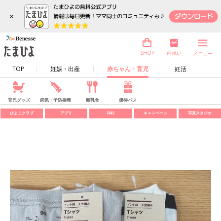
×
内祝い
SHOP
メニュー
TOP
妊娠・出産
赤ちゃん・育児
妊活
育児グッズ
病気・予防接種
離乳食
優待パス
ひよこクラブ
アプリ
SNS
キャンペーン
写真スタジオ