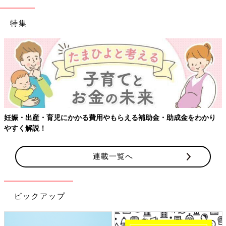
特集
【ワクチン
・育児にかかる費用やもらえる補助金・助成金をわかり
！
連載一覧へ
ピックアップ