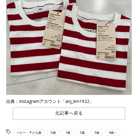
出典：Instagramアカウント「anj_krn1922」
元記事へ戻る
ベビー・子ども服
0歳
1歳
2歳
3歳
4歳～