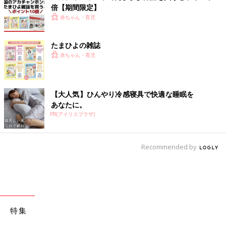
倍【期間限定】
赤ちゃん・育児
たまひよの雑誌
赤ちゃん・育児
【大人気】ひんやり冷感寝具で快適な睡眠を
あなたに。
PR(アイリスプラザ)
Recommended by
特集