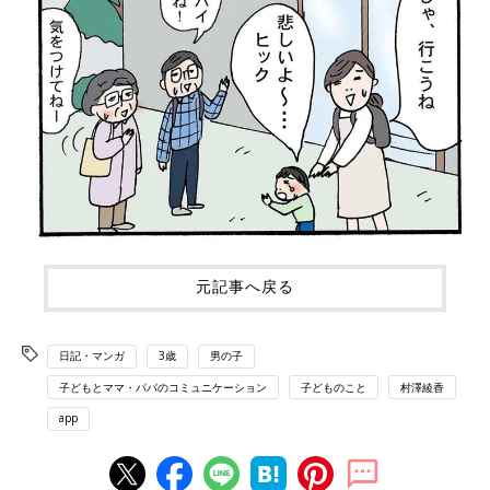
元記事へ戻る
日記・マンガ
3歳
男の子
子どもとママ・パパのコミュニケーション
子どものこと
村澤綾香
app