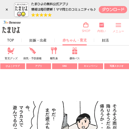
×
内祝い
SHOP
メニュー
TOP
妊娠・出産
赤ちゃん・育児
妊活
育児グッズ
病気・予防接種
離乳食
優待パス
ひよこクラブ
アプリ
SNS
キャンペーン
写真スタジオ