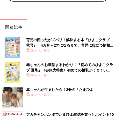
関連記事
育児の困ったがズバリ！解決する本『ひよこクラブ
秋号』 4カ月～2才になるまで、育児に役立つ情報が
いっぱい！
赤ちゃん・育児
赤ちゃんのお世話まるわかり！『初めてのひよこクラ
ブ 夏号』〈巻頭大特集〉初めての授乳がうまくい
く！ おっぱい・ミルクの基本と夏のトラブル 解決テ
赤ちゃん・育児
ク
赤ちゃんが生まれたら！2冊の「たまひよ」
赤ちゃん・育児
アカチャンホンポでたまひよ雑誌を買うとポイント10