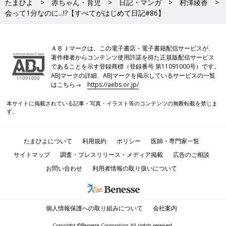
たまひよ
赤ちゃん・育児
日記・マンガ
村澤綾香
会って1分なのに...!?【すべてがはじめて日記#86】
ＡＢＪマークは、この電子書店・電子書籍配信サービスが、
著作権者からコンテンツ使用許諾を得た正規版配信サービス
であることを示す登録商標（登録番号 第11091000号）です。
ABJマークの詳細、ABJマークを掲示しているサービスの一覧
はこちら→
https://aebs.or.jp/
本サイトに掲載されている記事・写真・イラスト等のコンテンツの無断転載を禁じま
す。
たまひよについて
利用規約
ポリシー
医師・専門家一覧
サイトマップ
調査・プレスリリース・メディア掲載
広告のご相談
お問い合わせ
利用者情報の取り扱いについて
個人情報保護への取り組みについて
会社案内
Copyright ©Benesse Corporation All rights reserved.