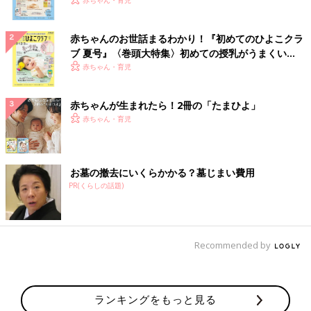
いっぱい！
赤ちゃんのお世話まるわかり！『初めてのひよこクラ
ブ 夏号』〈巻頭大特集〉初めての授乳がうまくい
く！ おっぱい・ミルクの基本と夏のトラブル 解決テ
赤ちゃん・育児
ク
赤ちゃんが生まれたら！2冊の「たまひよ」
赤ちゃん・育児
お墓の撤去にいくらかかる？墓じまい費用
PR(くらしの話題)
Recommended by
ランキングをもっと見る