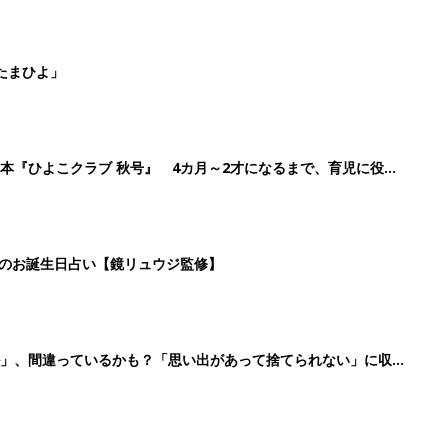
たまひよ」
本『ひよこクラブ 秋号』 4カ月～2才になるまで、育児に役立
日のお誕生日占い【鏡リュウジ監修】
ル」、間違っているかも？「思い出があって捨てられない」に収納