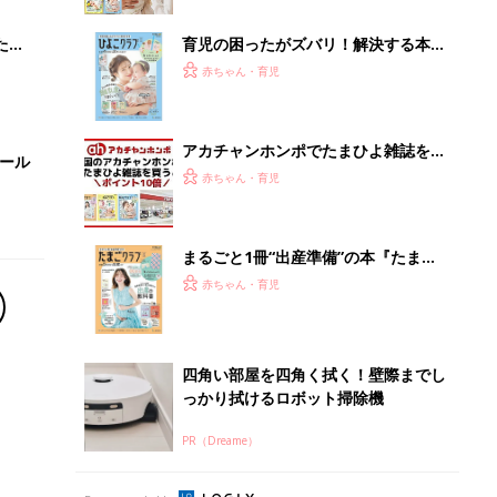
ブル
たま
育児の困ったがズバリ！解決する本
『ひよこクラブ 秋号』 4カ月～2才
赤ちゃん・育児
になるまで、育児に役立つ情報がいっ
ぱい！
アカチャンホンポでたまひよ雑誌を買
セール
うとポイント10倍【期間限定】
赤ちゃん・育児
まるごと1冊“出産準備”の本『たまご
クラブ 夏号』〈スペシャル大特集〉
赤ちゃん・育児
夫婦で予習する 出産の教科書
四角い部屋を四角く拭く！壁際までし
っかり拭けるロボット掃除機
PR（Dreame）