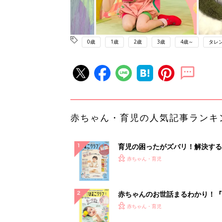
0歳
1歳
2歳
3歳
4歳～
タレ
赤ちゃん・育児の人気記事ランキ
育児の困ったがズバリ！解決する
『ひよこクラブ 秋号』 4カ月～
赤ちゃん・育児
になるまで、育児に役立つ情報が
ぱい！
赤ちゃんのお世話まるわかり！『
てのひよこクラブ 夏号』〈巻頭
赤ちゃん・育児
集〉初めての授乳がうまくいく！