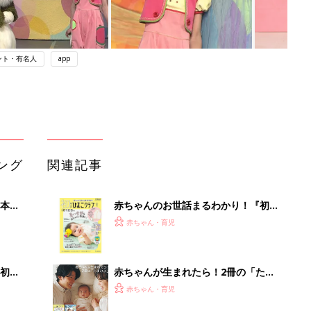
ント・有名人
app
ング
関連記事
本
赤ちゃんのお世話まるわかり！『初め
2才
てのひよこクラブ 夏号』〈巻頭大特
赤ちゃん・育児
いっ
集〉初めての授乳がうまくいく！ お
っぱい・ミルクの基本と夏のトラブル
解決テク
初め
赤ちゃんが生まれたら！2冊の「たま
大特
ひよ」
赤ちゃん・育児
 お