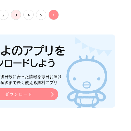
2
3
4
5
>
生後日数に合った情報を毎日お届け
ら産後まで長く使える無料アプリ
ダウンロード