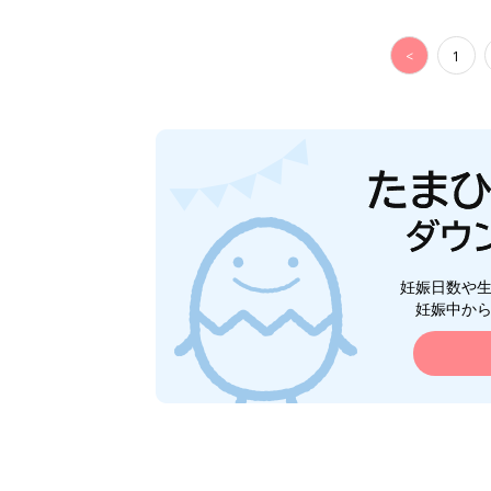
<
1
妊娠日数や
妊娠中か