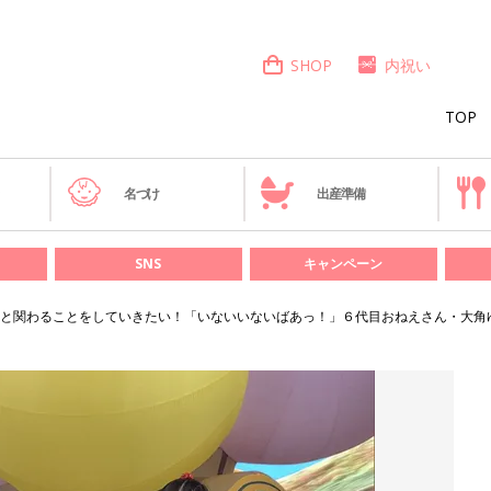
SHOP
内祝い
TOP
き
名づけ
出産準備
SNS
キャンペーン
と関わることをしていきたい！「いないいないばあっ！」６代目おねえさん・大角