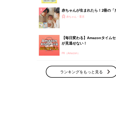
っぱい・ミルクの基本と夏のトラ
解決テク
赤ちゃんが生まれたら！2冊の「
ひよ」
赤ちゃん・育児
【毎日変わる】Amazonタイム
が見逃せない！
PR（Amazon）
ランキングをもっと見る