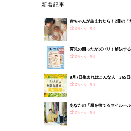
新着記事
赤ちゃんが生まれたら！2冊の「
赤ちゃん・育児
育児の困ったがズバリ！解決する
つ情報がいっぱい！
赤ちゃん・育児
8月7日生まれはこんな人 365
赤ちゃん・育児
あなたの「服を捨てるマイルー
スタイリストが喝！
赤ちゃん・育児