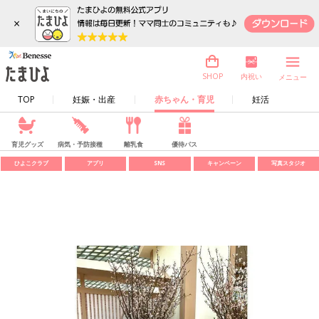
×
内祝い
SHOP
メニュー
TOP
妊娠・出産
赤ちゃん・育児
妊活
育児グッズ
病気・予防接種
離乳食
優待パス
ひよこクラブ
アプリ
SNS
キャンペーン
写真スタジオ