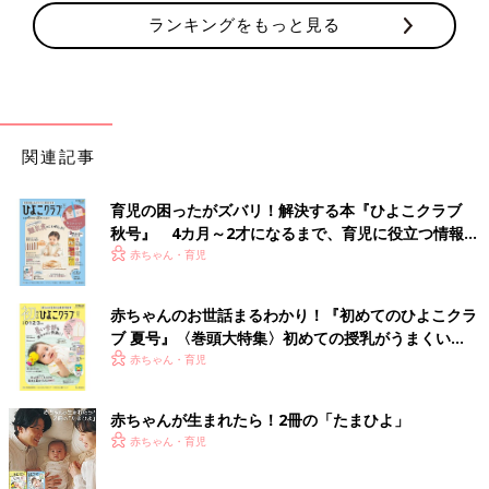
ランキングをもっと見る
関連記事
育児の困ったがズバリ！解決する本『ひよこクラブ
秋号』 4カ月～2才になるまで、育児に役立つ情報が
いっぱい！
赤ちゃん・育児
赤ちゃんのお世話まるわかり！『初めてのひよこクラ
ブ 夏号』〈巻頭大特集〉初めての授乳がうまくい
く！ おっぱい・ミルクの基本と夏のトラブル 解決テ
赤ちゃん・育児
ク
赤ちゃんが生まれたら！2冊の「たまひよ」
赤ちゃん・育児