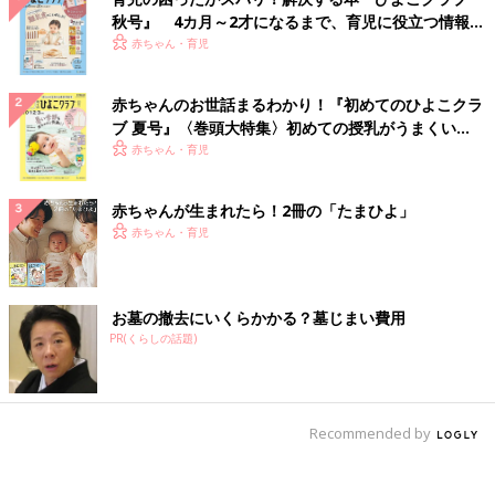
秋号』 4カ月～2才になるまで、育児に役立つ情報が
いっぱい！
赤ちゃん・育児
赤ちゃんのお世話まるわかり！『初めてのひよこクラ
ブ 夏号』〈巻頭大特集〉初めての授乳がうまくい
く！ おっぱい・ミルクの基本と夏のトラブル 解決テ
赤ちゃん・育児
ク
赤ちゃんが生まれたら！2冊の「たまひよ」
赤ちゃん・育児
お墓の撤去にいくらかかる？墓じまい費用
PR(くらしの話題)
Recommended by