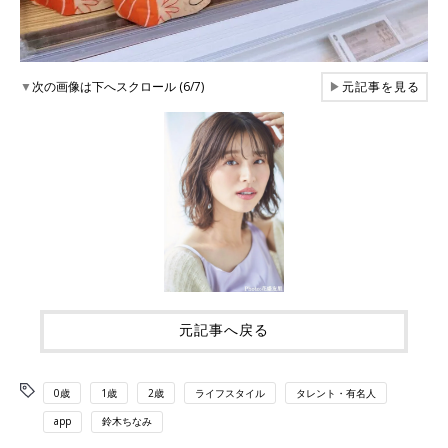
▼
次の画像は下へスクロール (6/7)
▶
元記事を見る
元記事へ戻る
0歳
1歳
2歳
ライフスタイル
タレント・有名人
app
鈴木ちなみ