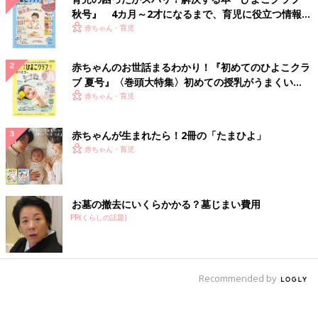
秋号』 4カ月～2才になるまで、育児に役立つ情報が
いっぱい！
赤ちゃん・育児
赤ちゃんのお世話まるわかり！『初めてのひよこクラ
ブ 夏号』〈巻頭大特集〉初めての授乳がうまくい
く！ おっぱい・ミルクの基本と夏のトラブル 解決テ
赤ちゃん・育児
ク
赤ちゃんが生まれたら！2冊の「たまひよ」
赤ちゃん・育児
お墓の撤去にいくらかかる？墓じまい費用
PR(くらしの話題)
Recommended by