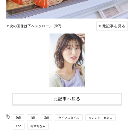
▼
次の画像は下へスクロール (6/7)
▶
元記事を見る
元記事へ戻る
0歳
1歳
2歳
ライフスタイル
タレント・有名人
app
鈴木ちなみ