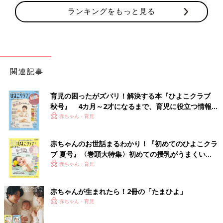
ランキングをもっと見る
関連記事
育児の困ったがズバリ！解決する本『ひよこクラブ
秋号』 4カ月～2才になるまで、育児に役立つ情報が
いっぱい！
赤ちゃん・育児
赤ちゃんのお世話まるわかり！『初めてのひよこクラ
ブ 夏号』〈巻頭大特集〉初めての授乳がうまくい
く！ おっぱい・ミルクの基本と夏のトラブル 解決テ
赤ちゃん・育児
ク
赤ちゃんが生まれたら！2冊の「たまひよ」
赤ちゃん・育児