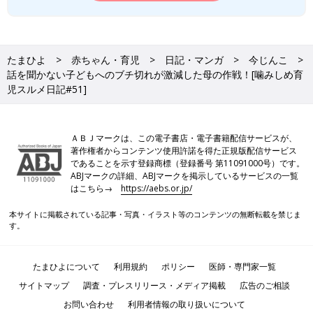
たまひよ
赤ちゃん・育児
日記・マンガ
今じんこ
話を聞かない子どもへのブチ切れが激減した母の作戦！[噛みしめ育
児スルメ日記#51]
ＡＢＪマークは、この電子書店・電子書籍配信サービスが、
著作権者からコンテンツ使用許諾を得た正規版配信サービス
であることを示す登録商標（登録番号 第11091000号）です。
ABJマークの詳細、ABJマークを掲示しているサービスの一覧
はこちら→
https://aebs.or.jp/
本サイトに掲載されている記事・写真・イラスト等のコンテンツの無断転載を禁じま
す。
たまひよについて
利用規約
ポリシー
医師・専門家一覧
サイトマップ
調査・プレスリリース・メディア掲載
広告のご相談
お問い合わせ
利用者情報の取り扱いについて