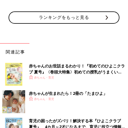
ランキングをもっと見る
関連記事
赤ちゃんのお世話まるわかり！『初めてのひよこクラ
ブ 夏号』〈巻頭大特集〉初めての授乳がうまくい
く！ おっぱい・ミルクの基本と夏のトラブル 解決テ
赤ちゃん・育児
ク
赤ちゃんが生まれたら！2冊の「たまひよ」
赤ちゃん・育児
育児の困ったがズバリ！解決する本『ひよこクラブ
夏号』 4カ月～2才になるまで、育児に役立つ情報が