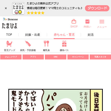
×
内祝い
SHOP
メニュー
TOP
妊娠・出産
赤ちゃん・育児
妊活
育児グッズ
病気・予防接種
離乳食
優待パス
ひよこクラブ
アプリ
SNS
キャンペーン
写真スタジオ