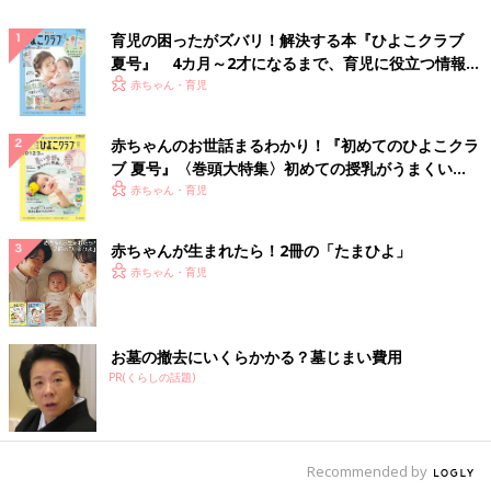
育児の困ったがズバリ！解決する本『ひよこクラブ
夏号』 4カ月～2才になるまで、育児に役立つ情報が
いっぱい！
赤ちゃん・育児
赤ちゃんのお世話まるわかり！『初めてのひよこクラ
ブ 夏号』〈巻頭大特集〉初めての授乳がうまくい
く！ おっぱい・ミルクの基本と夏のトラブル 解決テ
赤ちゃん・育児
ク
赤ちゃんが生まれたら！2冊の「たまひよ」
赤ちゃん・育児
お墓の撤去にいくらかかる？墓じまい費用
PR(くらしの話題)
Recommended by