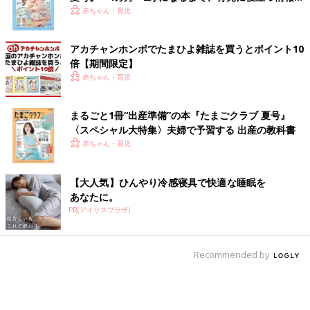
いっぱい！
赤ちゃん・育児
アカチャンホンポでたまひよ雑誌を買うとポイント10
倍【期間限定】
赤ちゃん・育児
まるごと1冊“出産準備”の本『たまごクラブ 夏号』
〈スペシャル大特集〉夫婦で予習する 出産の教科書
赤ちゃん・育児
【大人気】ひんやり冷感寝具で快適な睡眠を
あなたに。
PR(アイリスプラザ)
Recommended by