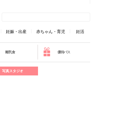
妊娠・出産
赤ちゃん・育児
妊活
離乳食
優待パス
写真スタジオ