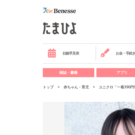
妊娠早見表
お金・手続
雑誌・書籍
アプリ
トップ
赤ちゃん・育児
ユニクロ「一着390