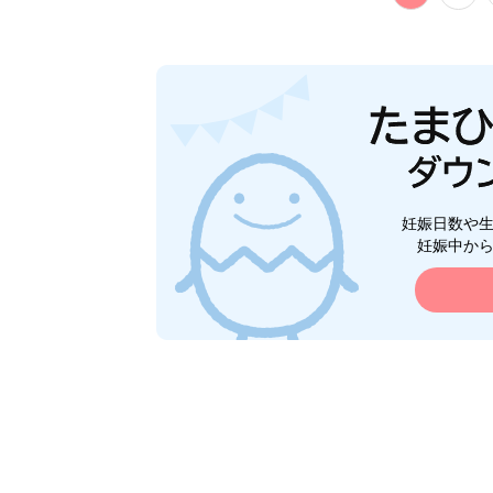
妊娠日数や
妊娠中か