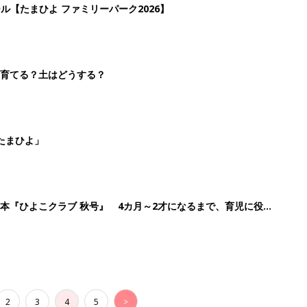
ール【たまひよ ファミリーパーク2026】
を育てる？土はどうする？
たまひよ」
本『ひよこクラブ 秋号』 4カ月～2才になるまで、育児に役立
2
3
4
5
>