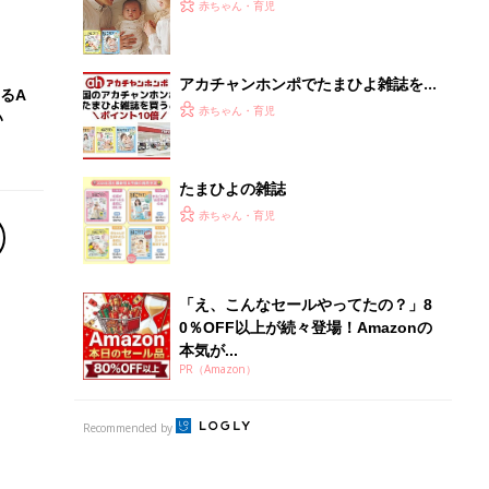
ひよ」
赤ちゃん・育児
アカチャンホンポでたまひよ雑誌を買
るA
うとポイント10倍【期間限定】
赤ちゃん・育児
い
たまひよの雑誌
赤ちゃん・育児
「え、こんなセールやってたの？」8
0％OFF以上が続々登場！Amazonの
本気が...
PR（Amazon）
Recommended by