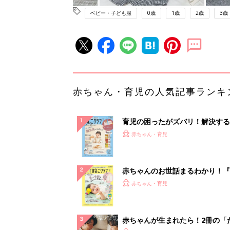
ベビー・子ども服
0歳
1歳
2歳
3歳
赤ちゃん・育児の人気記事ランキ
育児の困ったがズバリ！解決する
『ひよこクラブ 秋号』 4カ月～
赤ちゃん・育児
になるまで、育児に役立つ情報が
ぱい！
赤ちゃんのお世話まるわかり！『
てのひよこクラブ 夏号』〈巻頭
赤ちゃん・育児
集〉初めての授乳がうまくいく！
っぱい・ミルクの基本と夏のトラ
解決テク
赤ちゃんが生まれたら！2冊の「