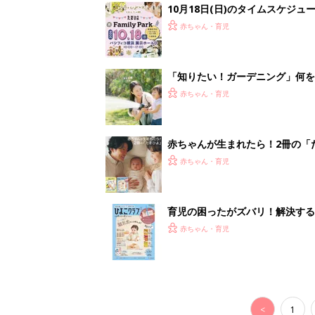
10月18日(日)のタイムスケジュ
赤ちゃん・育児
「知りたい！ガーデニング」何
赤ちゃん・育児
赤ちゃんが生まれたら！2冊の「
赤ちゃん・育児
育児の困ったがズバリ！解決する
つ情報がいっぱい！
赤ちゃん・育児
<
1