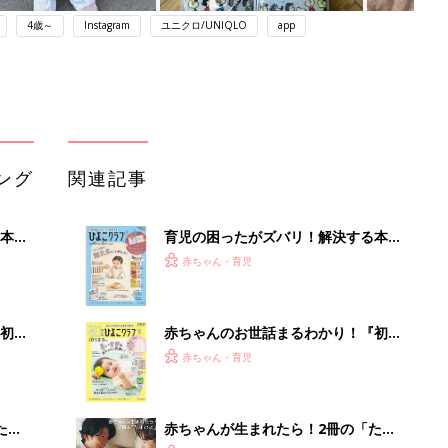
4歳～
Instagram
ユニクロ/UNIQLO
app
ング
関連記事
本
育児の困ったがズバリ！解決する本
2才
『ひよこクラブ 秋号』 4カ月～2才
赤ちゃん・育児
いっ
になるまで、育児に役立つ情報がいっ
ぱい！
初め
赤ちゃんのお世話まるわかり！『初め
大特
てのひよこクラブ 夏号』〈巻頭大特
赤ちゃん・育児
 お
集〉初めての授乳がうまくいく！ お
ブル
っぱい・ミルクの基本と夏のトラブル
解決テク
たま
赤ちゃんが生まれたら！2冊の「たま