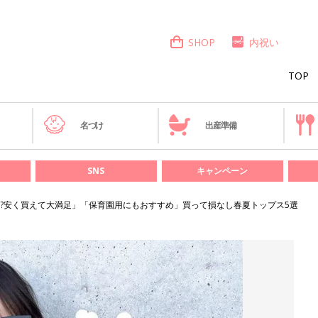
SHOP
内祝い
TOP
き
名づけ
出産準備
SNS
キャンペーン
円!?安く買えて大満足」「保育園用にもおすすめ」買って損なし春夏トップス5選