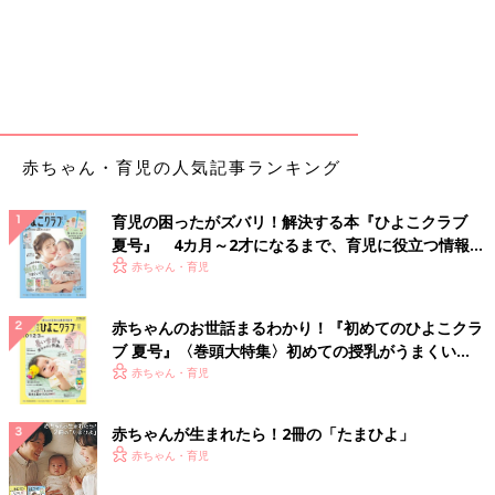
赤ちゃん・育児の人気記事ランキング
育児の困ったがズバリ！解決する本『ひよこクラブ
夏号』 4カ月～2才になるまで、育児に役立つ情報が
いっぱい！
赤ちゃん・育児
赤ちゃんのお世話まるわかり！『初めてのひよこクラ
ブ 夏号』〈巻頭大特集〉初めての授乳がうまくい
く！ おっぱい・ミルクの基本と夏のトラブル 解決テ
赤ちゃん・育児
ク
赤ちゃんが生まれたら！2冊の「たまひよ」
赤ちゃん・育児