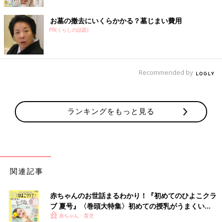
お墓の撤去にいくらかかる？墓じまい費用
PR(くらしの話題)
Recommended by
ランキングをもっと見る
関連記事
赤ちゃんのお世話まるわかり！『初めてのひよこクラ
ブ 夏号』〈巻頭大特集〉初めての授乳がうまくい
く！ おっぱい・ミルクの基本と夏のトラブル 解決テ
赤ちゃん・育児