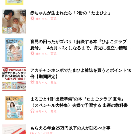
ク
赤ちゃんが生まれたら！2冊の「たまひよ」
赤ちゃん・育児
育児の困ったがズバリ！解決する本『ひよこクラブ
夏号』 4カ月～2才になるまで、育児に役立つ情報が
いっぱい！
赤ちゃん・育児
アカチャンホンポでたまひよ雑誌を買うとポイント10
倍【期間限定】
赤ちゃん・育児
まるごと1冊“出産準備”の本『たまごクラブ 夏号』
〈スペシャル大特集〉夫婦で予習する 出産の教科書
赤ちゃん・育児
もらえる年金25万円以下の人が知るべき事
PR(くらしの話題)