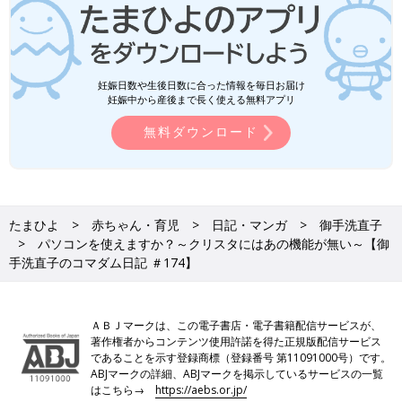
妊娠日数や生後日数に合った情報を毎日お届け
妊娠中から産後まで長く使える無料アプリ
無料ダウンロード
たまひよ
赤ちゃん・育児
日記・マンガ
御手洗直子
パソコンを使えますか？～クリスタにはあの機能が無い～【御
手洗直子のコマダム日記 ＃174】
ＡＢＪマークは、この電子書店・電子書籍配信サービスが、
著作権者からコンテンツ使用許諾を得た正規版配信サービス
であることを示す登録商標（登録番号 第11091000号）です。
ABJマークの詳細、ABJマークを掲示しているサービスの一覧
はこちら→
https://aebs.or.jp/