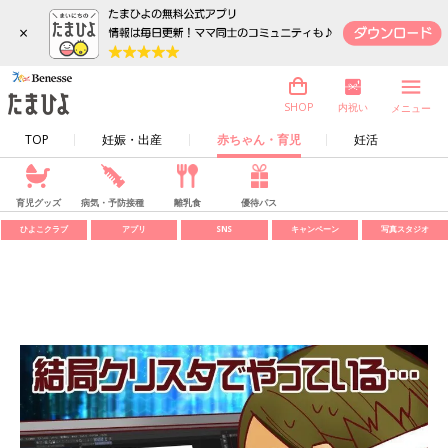
×
内祝い
SHOP
メニュー
TOP
妊娠・出産
赤ちゃん・育児
妊活
育児グッズ
病気・予防接種
離乳食
優待パス
ひよこクラブ
アプリ
SNS
キャンペーン
写真スタジオ