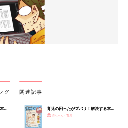
ング
関連記事
本
育児の困ったがズバリ！解決する本
2才
『ひよこクラブ 秋号』 4カ月～2才
赤ちゃん・育児
いっ
になるまで、育児に役立つ情報がいっ
ぱい！