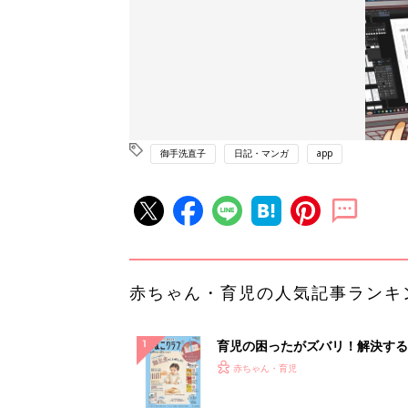
御手洗直子
日記・マンガ
app
赤ちゃん・育児の人気記事ランキ
育児の困ったがズバリ！解決する
『ひよこクラブ 秋号』 4カ月～
赤ちゃん・育児
になるまで、育児に役立つ情報が
ぱい！