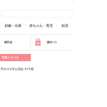
妊娠・出産
赤ちゃん・育児
妊活
離乳食
優待パス
写真スタジオ
のコマダム日記 ＃174】