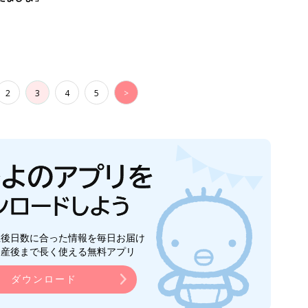
2
3
4
5
>
生後日数に合った情報を毎日お届け
ら産後まで長く使える無料アプリ
ダウンロード