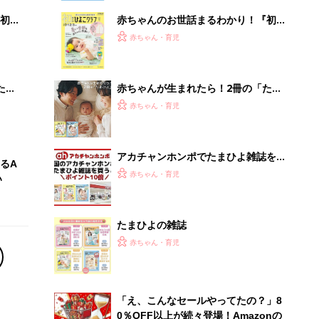
初め
赤ちゃんのお世話まるわかり！『初め
大特
てのひよこクラブ 夏号』〈巻頭大特
赤ちゃん・育児
 お
集〉初めての授乳がうまくいく！ お
ブル
っぱい・ミルクの基本と夏のトラブル
解決テク
たま
赤ちゃんが生まれたら！2冊の「たま
ひよ」
赤ちゃん・育児
アカチャンホンポでたまひよ雑誌を買
るA
うとポイント10倍【期間限定】
赤ちゃん・育児
い
たまひよの雑誌
赤ちゃん・育児
「え、こんなセールやってたの？」8
0％OFF以上が続々登場！Amazonの