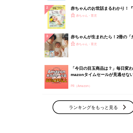
赤ちゃんのお世話まるわかり！『
てのひよこクラブ 夏号』〈巻頭
赤ちゃん・育児
集〉初めての授乳がうまくいく！
っぱい・ミルクの基本と夏のトラ
解決テク
赤ちゃんが生まれたら！2冊の「
ひよ」
赤ちゃん・育児
「今日の目玉商品は？」毎日変わ
mazonタイムセールが見逃せな
PR（Amazon）
ランキングをもっと見る