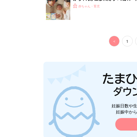
赤ちゃん・育児
<
1
妊娠日数や
妊娠中か