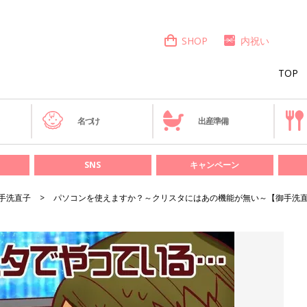
SHOP
内祝い
TOP
き
名づけ
出産準備
SNS
キャンペーン
手洗直子
パソコンを使えますか？～クリスタにはあの機能が無い～【御手洗直子