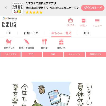
×
内祝い
SHOP
メニュー
TOP
妊娠・出産
赤ちゃん・育児
妊活
育児グッズ
病気・予防接種
離乳食
優待パス
ひよこクラブ
アプリ
SNS
キャンペーン
写真スタジオ