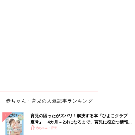
赤ちゃん・育児の人気記事ランキング
育児の困ったがズバリ！解決する本『ひよこクラブ
夏号』 4カ月～2才になるまで、育児に役立つ情報が
いっぱい！
赤ちゃん・育児