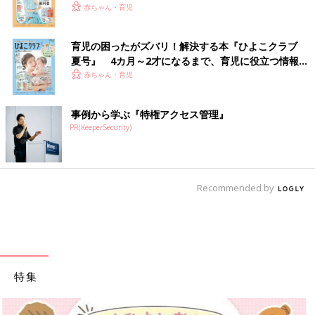
赤ちゃん・育児
育児の困ったがズバリ！解決する本『ひよこクラブ
夏号』 4カ月～2才になるまで、育児に役立つ情報が
いっぱい！
赤ちゃん・育児
事例から学ぶ『特権アクセス管理』
PR(KeeperSecurity)
Recommended by
特集
【ワクチン接種できるものも】妊婦の感染症対策、知っておいて！