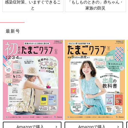
日本外来小児科学会リーフレッ
六星占術 細木かおりさんの人生
ト検討会
相談
最新号
Amazonで購入
Amazonで購入