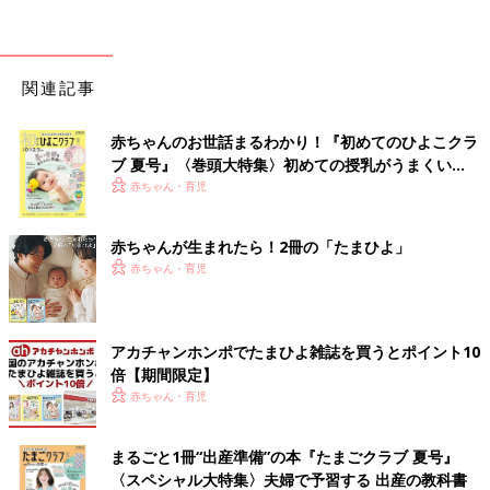
関連記事
赤ちゃんのお世話まるわかり！『初めてのひよこクラ
ブ 夏号』〈巻頭大特集〉初めての授乳がうまくい
く！ おっぱい・ミルクの基本と夏のトラブル 解決テ
赤ちゃん・育児
ク
赤ちゃんが生まれたら！2冊の「たまひよ」
赤ちゃん・育児
アカチャンホンポでたまひよ雑誌を買うとポイント10
倍【期間限定】
赤ちゃん・育児
まるごと1冊“出産準備”の本『たまごクラブ 夏号』
〈スペシャル大特集〉夫婦で予習する 出産の教科書