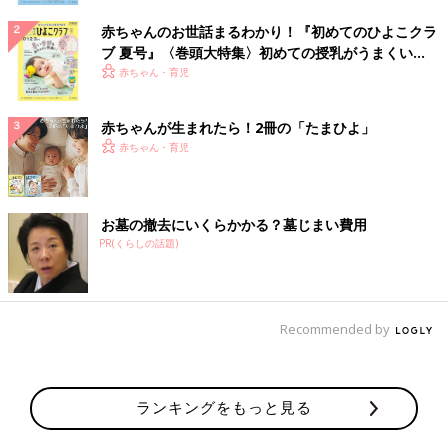
赤ちゃんのお世話まるわかり！『初めてのひよこクラ
ブ 夏号』〈巻頭大特集〉初めての授乳がうまくい
く！ おっぱい・ミルクの基本と夏のトラブル 解決テ
赤ちゃん・育児
ク
赤ちゃんが生まれたら！2冊の「たまひよ」
赤ちゃん・育児
お墓の撤去にいくらかかる？墓じまい費用
PR(くらしの話題)
Recommended by
ランキングをもっと見る