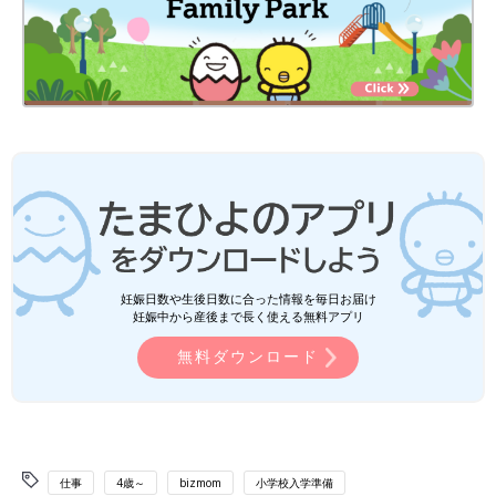
無料ダウンロード
仕事
4歳～
bizmom
小学校入学準備
夏休みの乗り切り方
たまひよ
夏休みの乗り切り方
ＡＢＪマークは、この電子書店・電子書籍配信サービスが、
著作権者からコンテンツ使用許諾を得た正規版配信サービス
であることを示す登録商標（登録番号 第11091000号）です。
ABJマークの詳細、ABJマークを掲示しているサービスの一覧
はこちら→
https://aebs.or.jp/
本サイトに掲載されている記事・写真・イラスト等のコンテンツの無断転載を禁じま
す。