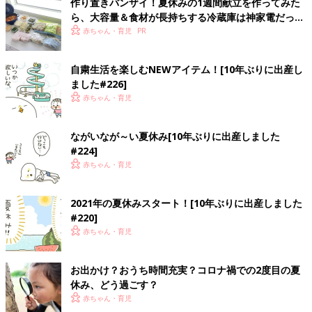
作り置きバンザイ！夏休みの1週間献立を作ってみた
ら、大容量＆食材が長持ちする冷蔵庫は神家電だっ
た！
赤ちゃん・育児
自粛生活を楽しむNEWアイテム！[10年ぶりに出産し
ました#226]
赤ちゃん・育児
ながいなが～い夏休み[10年ぶりに出産しました
#224]
赤ちゃん・育児
2021年の夏休みスタート！[10年ぶりに出産しました
#220]
赤ちゃん・育児
お出かけ？おうち時間充実？コロナ禍での2度目の夏
休み、どう過ごす？
赤ちゃん・育児