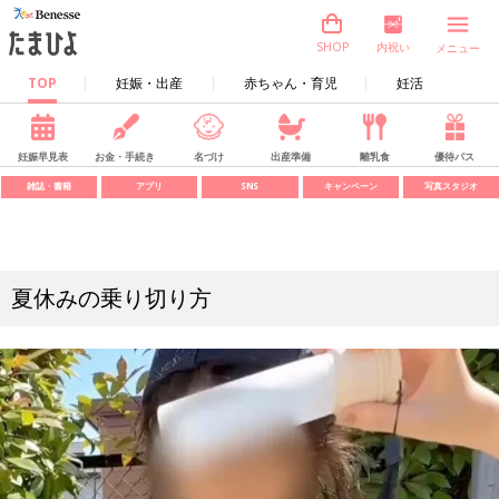
内祝い
SHOP
メニュー
TOP
妊娠・出産
赤ちゃん・育児
妊活
妊娠早見表
お金・手続き
名づけ
出産準備
離乳食
優待パス
雑誌・書籍
アプリ
SNS
キャンペーン
写真スタジオ
夏休みの乗り切り方