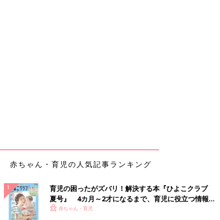
赤ちゃん・育児の人気記事ランキング
育児の困ったがズバリ！解決する本『ひよこクラブ
夏号』 4カ月～2才になるまで、育児に役立つ情報が
いっぱい！
赤ちゃん・育児