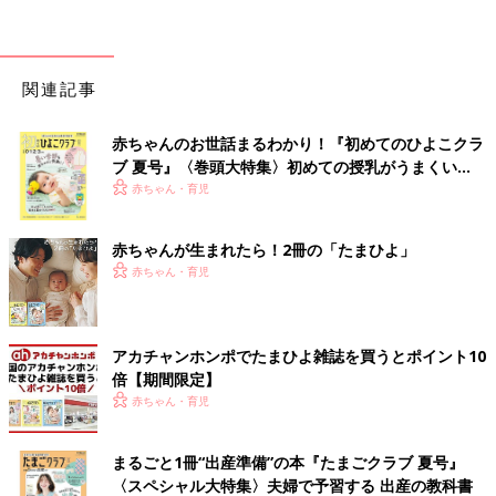
関連記事
赤ちゃんのお世話まるわかり！『初めてのひよこクラ
ブ 夏号』〈巻頭大特集〉初めての授乳がうまくい
く！ おっぱい・ミルクの基本と夏のトラブル 解決テ
赤ちゃん・育児
ク
赤ちゃんが生まれたら！2冊の「たまひよ」
赤ちゃん・育児
アカチャンホンポでたまひよ雑誌を買うとポイント10
倍【期間限定】
赤ちゃん・育児
まるごと1冊“出産準備”の本『たまごクラブ 夏号』
〈スペシャル大特集〉夫婦で予習する 出産の教科書