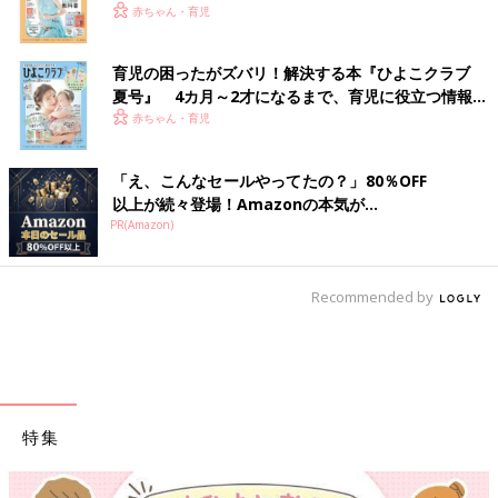
赤ちゃん・育児
育児の困ったがズバリ！解決する本『ひよこクラブ
夏号』 4カ月～2才になるまで、育児に役立つ情報が
いっぱい！
赤ちゃん・育児
「え、こんなセールやってたの？」80％OFF
以上が続々登場！Amazonの本気が...
PR(Amazon)
Recommended by
特集