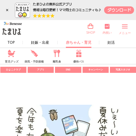
×
内祝い
SHOP
メニュー
TOP
妊娠・出産
赤ちゃん・育児
妊活
育児グッズ
病気・予防接種
離乳食
優待パス
ひよこクラブ
アプリ
SNS
キャンペーン
写真スタジオ