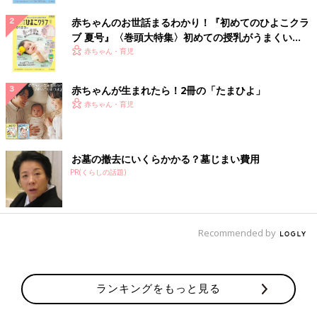
赤ちゃんのお世話まるわかり！『初めてのひよこクラ
ブ 夏号』〈巻頭大特集〉初めての授乳がうまくい
く！ おっぱい・ミルクの基本と夏のトラブル 解決テ
赤ちゃん・育児
ク
赤ちゃんが生まれたら！2冊の「たまひよ」
赤ちゃん・育児
お墓の撤去にいくらかかる？墓じまい費用
PR(くらしの話題)
Recommended by
ランキングをもっと見る