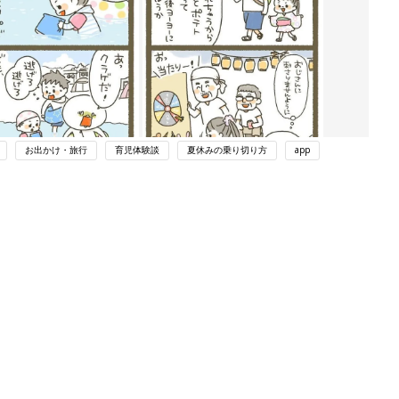
お出かけ・旅行
育児体験談
夏休みの乗り切り方
app
ング
関連記事
本
赤ちゃんのお世話まるわかり！『初め
2才
てのひよこクラブ 夏号』〈巻頭大特
赤ちゃん・育児
いっ
集〉初めての授乳がうまくいく！ お
っぱい・ミルクの基本と夏のトラブル