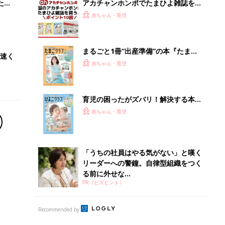
る前に外せな...
PR（ビズヒント）
Recommended by
離乳食はいつから？進め方は？「たまひよ きほんの離
乳食」
授乳の悩みや初めての離乳食作りに役立つ
子育てとお金
につ
妊娠・出産・育児にかかる費用やもらえる補助
金・助成金を解説