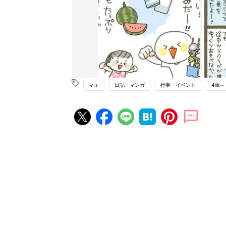
マォ
日記・マンガ
行事・イベント
4歳～
赤ちゃん・育児の人気記事ランキ
育児の困ったがズバリ！解決する
『ひよこクラブ 夏号』 4カ月～
赤ちゃん・育児
になるまで、育児に役立つ情報が
ぱい！