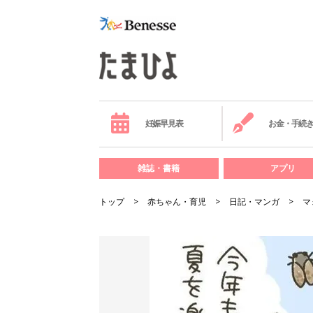
妊娠早見表
お金・手続
雑誌・書籍
アプリ
トップ
赤ちゃん・育児
日記・マンガ
マ