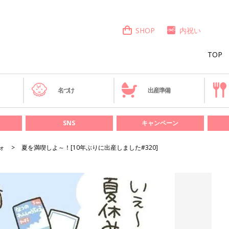
SHOP
内祝い
TOP
き
名づけ
出産準備
SNS
キャンペーン
ォ
夏を満喫しよ～！[10年ぶりに出産しました#320]