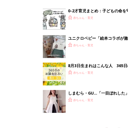
赤ちゃん・育児
<
5
妊娠日数や
妊娠中か