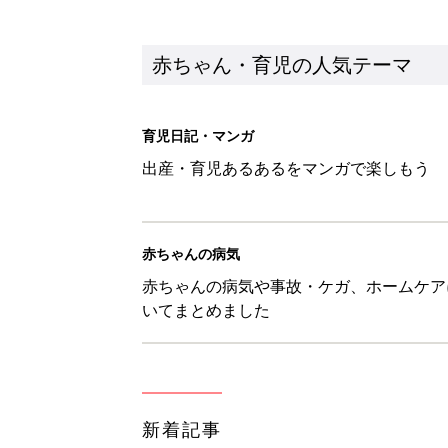
新着記事
0-2才育児まとめ：子どもの命を守る、C
赤ちゃん・育児
ユニクロベビー「絵本コラボが激
5選
赤ちゃん・育児
8月3日生まれはこんな人 365
赤ちゃん・育児
しまむら・GU…「一目ぼれした