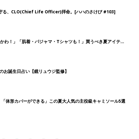
6
7
8
9
>
生後日数に合った情報を毎日お届け
ら産後まで長く使える無料アプリ
ダウンロード