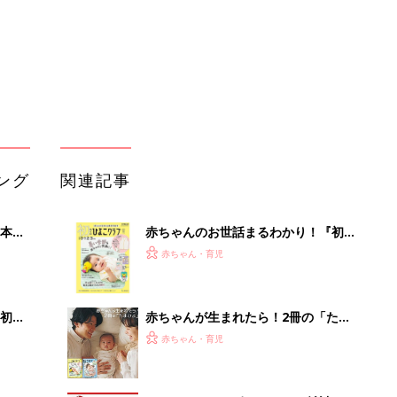
解決テク
初め
赤ちゃんが生まれたら！2冊の「たま
大特
ひよ」
赤ちゃん・育児
 お
ブル
たま
アカチャンホンポでたまひよ雑誌を買
うとポイント10倍【期間限定】
赤ちゃん・育児
まるごと1冊“出産準備”の本『たまご
で速く
クラブ 夏号』〈スペシャル大特集〉
赤ちゃん・育児
夫婦で予習する 出産の教科書
育児の困ったがズバリ！解決する本
『ひよこクラブ 秋号』 4カ月～2才
赤ちゃん・育児
になるまで、育児に役立つ情報がいっ
ぱい！
「うちの社員はやる気がない」と嘆く
リーダーへの警鐘。自律型組織をつく