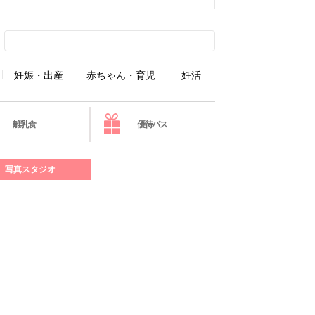
妊娠・出産
赤ちゃん・育児
妊活
離乳食
優待パス
写真スタジオ