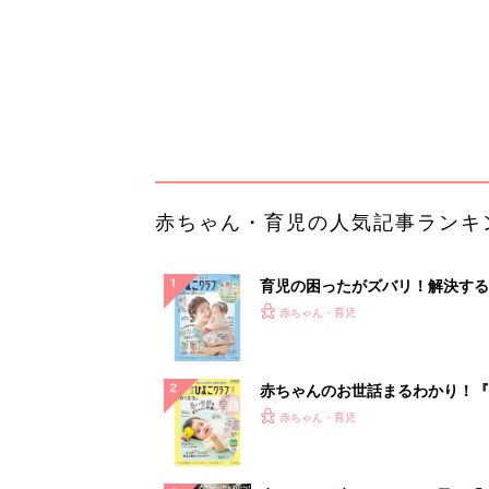
赤ちゃんのお世話まるわかり！『
てのひよこクラブ 夏号』〈巻頭
赤ちゃん・育児
集〉初めての授乳がうまくいく！
っぱい・ミルクの基本と夏のトラ
解決テク
赤ちゃんが生まれたら！2冊の「
ひよ」
赤ちゃん・育児
まだ議事録に時間かけてる？AI
正確にまとめる術
PR（カイタヨ）
ランキングをもっと見る