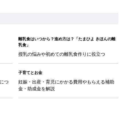
LO(Chief Life Officer)拝命。[ハハのさけび #103]
かわ！」「肌着・パジャマ・Tシャツも！」買うべき夏アイテム
日のお誕生日占い【鏡リュウジ監修】
」「体形カバーができる」この夏大人気の主役級キャミソール5選