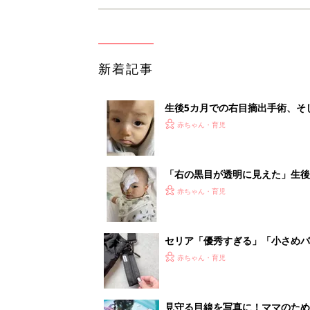
新着記事
生後5カ月での右目摘出手術、そ
の生活【網膜芽細胞腫】
赤ちゃん・育児
「右の黒目が透明に見えた」生後
芽細胞腫】
赤ちゃん・育児
セリア「優秀すぎる」「小さめバ
赤ちゃん・育児
見守る目線を写真に！ママのための撮