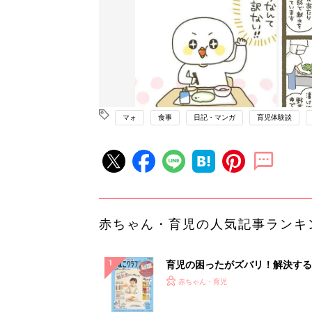
マォ
食事
日記・マンガ
育児体験談
赤ちゃん・育児の人気記事ランキ
育児の困ったがズバリ！解決する
『ひよこクラブ 秋号』 4カ月～
赤ちゃん・育児
になるまで、育児に役立つ情報が
ぱい！