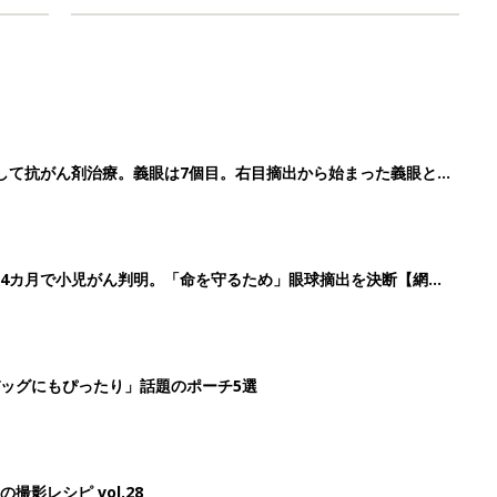
して抗がん剤治療。義眼は7個目。右目摘出から始まった義眼と
4カ月で小児がん判明。「命を守るため」眼球摘出を決断【網膜
ッグにもぴったり」話題のポーチ5選
影レシピ vol.28