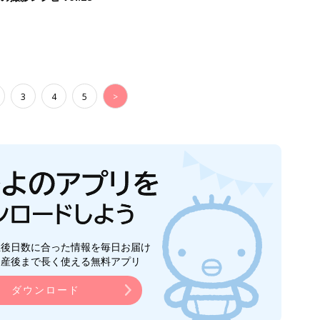
3
4
5
>
生後日数に合った情報を毎日お届け
ら産後まで長く使える無料アプリ
ダウンロード