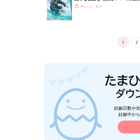
赤ちゃん・育児
1
2
妊娠日数や
妊娠中か