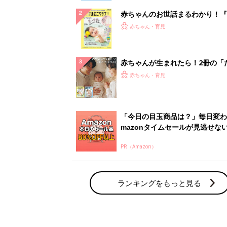
赤ちゃんのお世話まるわかり！『
てのひよこクラブ 夏号』〈巻頭
赤ちゃん・育児
集〉初めての授乳がうまくいく！
っぱい・ミルクの基本と夏のトラ
解決テク
赤ちゃんが生まれたら！2冊の「
ひよ」
赤ちゃん・育児
「今日の目玉商品は？」毎日変わ
mazonタイムセールが見逃せな
PR（Amazon）
ランキングをもっと見る