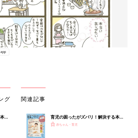
app
ング
関連記事
本
育児の困ったがズバリ！解決する本
2才
『ひよこクラブ 秋号』 4カ月～2才
赤ちゃん・育児
いっ
になるまで、育児に役立つ情報がいっ
ぱい！