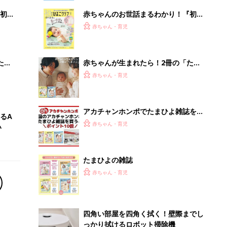
初め
赤ちゃんのお世話まるわかり！『初め
大特
てのひよこクラブ 夏号』〈巻頭大特
赤ちゃん・育児
 お
集〉初めての授乳がうまくいく！ お
ブル
っぱい・ミルクの基本と夏のトラブル
解決テク
たま
赤ちゃんが生まれたら！2冊の「たま
ひよ」
赤ちゃん・育児
アカチャンホンポでたまひよ雑誌を買
るA
うとポイント10倍【期間限定】
赤ちゃん・育児
い
たまひよの雑誌
赤ちゃん・育児
四角い部屋を四角く拭く！壁際までし
っかり拭けるロボット掃除機