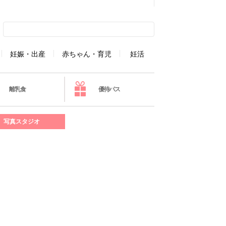
妊娠・出産
赤ちゃん・育児
妊活
離乳食
優待パス
写真スタジオ