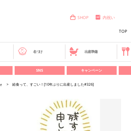
SHOP
内祝い
TOP
き
名づけ
出産準備
SNS
キャンペーン
ォ
給食って、すごい！[10年ぶりに出産しました#326]