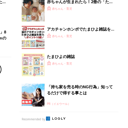
PR（イエウール）
Recommended by
離乳食はいつから？進め方は？「たまひよ きほんの離
乳食」
授乳の悩みや初めての離乳食作りに役立つ
子育てとお金
につ
妊娠・出産・育児にかかる費用やもらえる補助
金・助成金を解説