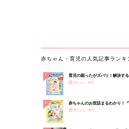
赤ちゃんのお世話まるわかり！『
てのひよこクラブ 夏号』〈巻頭
赤ちゃん・育児
集〉初めての授乳がうまくいく！
っぱい・ミルクの基本と夏のトラ
解決テク
赤ちゃんが生まれたら！2冊の「
ひよ」
赤ちゃん・育児
「え、こんなセールやってたの？
0％OFF以上が続々登場！Amazo
本気が...
PR（Amazon）
ランキングをもっと見る