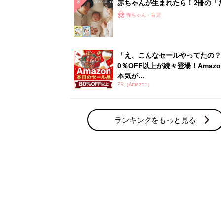
赤ちゃん・育児の人気テーマ
育児日記・マンガ
出産・育児あるあるをマンガで楽しもう
赤ちゃんの病気
赤ちゃんの病気や事故・ケガ、ホームケア
いてまとめました