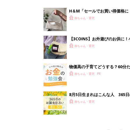
赤ちゃん・育児
<
5
妊娠日数や
妊娠中か