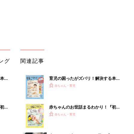
初め
赤ちゃんのお世話まるわかり！『初め
大特
てのひよこクラブ 夏号』〈巻頭大特
赤ちゃん・育児
 お
集〉初めての授乳がうまくいく！ お
ブル
っぱい・ミルクの基本と夏のトラブル
解決テク
たま
赤ちゃんが生まれたら！2冊の「たま
ひよ」
赤ちゃん・育児
アカチャンホンポでたまひよ雑誌を買
」8
うとポイント10倍【期間限定】
赤ちゃん・育児
nの
たまひよの雑誌
赤ちゃん・育児
「持ち家を売る時のNG行為」知って
るだけで得する事とは