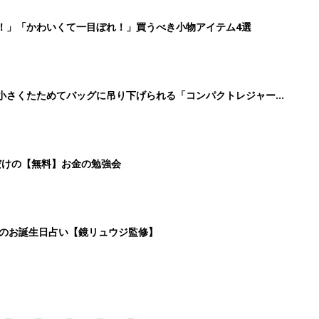
6
7
8
9
>
生後日数に合った情報を毎日お届け
ら産後まで長く使える無料アプリ
ダウンロード