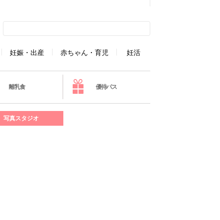
妊娠・出産
赤ちゃん・育児
妊活
離乳食
優待パス
写真スタジオ