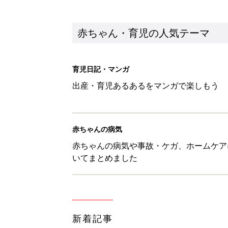
新着記事
H＆М「セールでお買い得価格に
赤ちゃん・育児
【3COINS】お外遊びのお供
ート」
赤ちゃん・育児
物価高の子育てどうする？60分
赤ちゃん・育児
8月5日生まれはこんな人 365