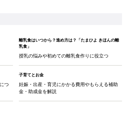
！」「かわいくて一目ぼれ！」買うべき小物アイテム4選
に！小さくたためてバッグに吊り下げられる「コンパクトレジャーシ
だけの【無料】お金の勉強会
日のお誕生日占い【鏡リュウジ監修】