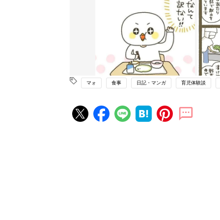
マォ
食事
日記・マンガ
育児体験談
赤ちゃん・育児の人気記事ランキ
育児の困ったがズバリ！解決する
『ひよこクラブ 秋号』 4カ月～
赤ちゃん・育児
になるまで、育児に役立つ情報が
ぱい！