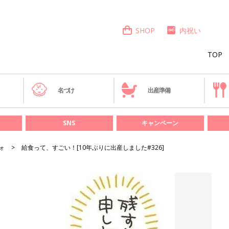
SHOP
内祝い
TOP
き
名づけ
出産準備
SNS
キャンペーン
ォ
給食って、すごい！[10年ぶりに出産しました#326]