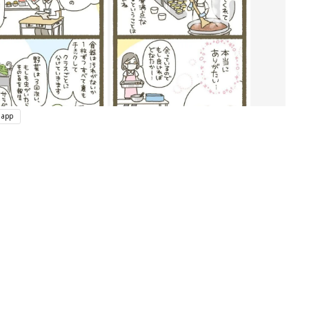
app
ング
関連記事
本
育児の困ったがズバリ！解決する本
2才
『ひよこクラブ 秋号』 4カ月～2才
赤ちゃん・育児
いっ
になるまで、育児に役立つ情報がいっ
ぱい！