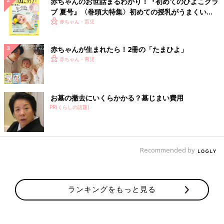
赤ちゃんのお世話まるわかり！『初めてのひよこクラ
ブ 夏号』〈巻頭大特集〉初めての授乳がうまくい
く！ おっぱい・ミルクの基本と夏のトラブル 解決テ
赤ちゃん・育児
ク
赤ちゃんが生まれたら！2冊の「たまひよ」
赤ちゃん・育児
お墓の撤去にいくらかかる？墓じまい費用
PR(くらしの話題)
Recommended by
ランキングをもっと見る