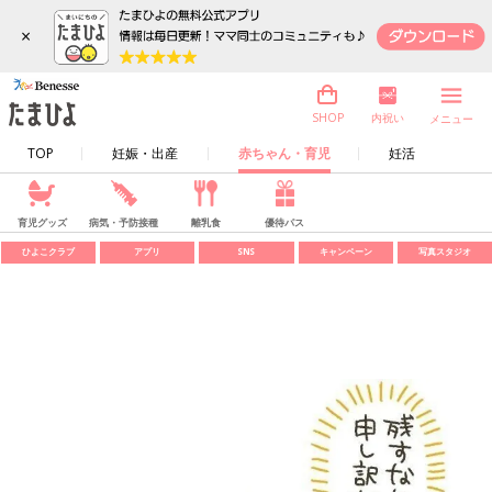
×
内祝い
SHOP
メニュー
TOP
妊娠・出産
赤ちゃん・育児
妊活
育児グッズ
病気・予防接種
離乳食
優待パス
ひよこクラブ
アプリ
SNS
キャンペーン
写真スタジオ