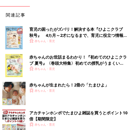
関連記事
育児の困ったがズバリ！解決する本『ひよこクラブ
秋号』 4カ月～2才になるまで、育児に役立つ情報が
いっぱい！
赤ちゃん・育児
赤ちゃんのお世話まるわかり！『初めてのひよこクラ
ブ 夏号』〈巻頭大特集〉初めての授乳がうまくい
く！ おっぱい・ミルクの基本と夏のトラブル 解決テ
赤ちゃん・育児
ク
赤ちゃんが生まれたら！2冊の「たまひよ」
赤ちゃん・育児
アカチャンホンポでたまひよ雑誌を買うとポイント10
倍【期間限定】
赤ちゃん・育児