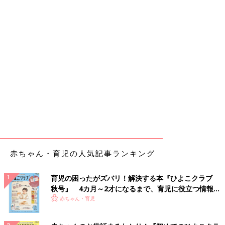
赤ちゃん・育児の人気記事ランキング
育児の困ったがズバリ！解決する本『ひよこクラブ
秋号』 4カ月～2才になるまで、育児に役立つ情報が
いっぱい！
赤ちゃん・育児