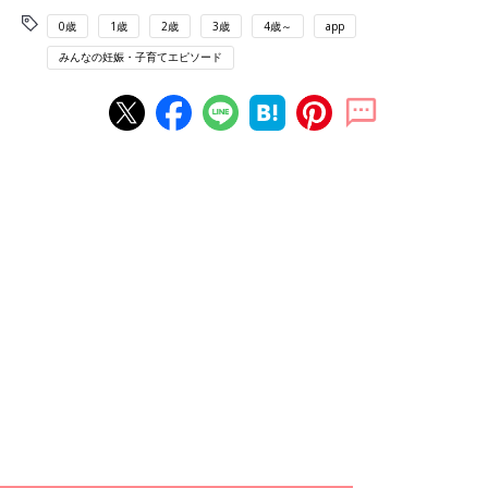
0歳
1歳
2歳
3歳
4歳～
app
みんなの妊娠・子育てエピソード