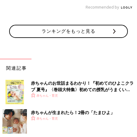
Recommended by
ランキングをもっと見る
関連記事
赤ちゃんのお世話まるわかり！『初めてのひよこクラ
ブ 夏号』〈巻頭大特集〉初めての授乳がうまくい
く！ おっぱい・ミルクの基本と夏のトラブル 解決テ
赤ちゃん・育児
ク
赤ちゃんが生まれたら！2冊の「たまひよ」
赤ちゃん・育児