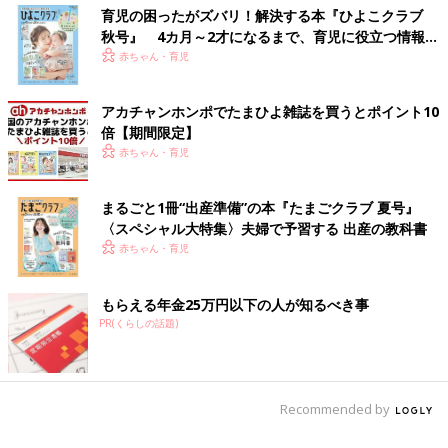
育児の困ったがズバリ！解決する本『ひよこクラブ
秋号』 4カ月～2才になるまで、育児に役立つ情報が
いっぱい！
赤ちゃん・育児
アカチャンホンポでたまひよ雑誌を買うとポイント10
倍【期間限定】
赤ちゃん・育児
まるごと1冊“出産準備”の本『たまごクラブ 夏号』
〈スペシャル大特集〉夫婦で予習する 出産の教科書
赤ちゃん・育児
もらえる年金25万円以下の人が知るべき事
PR(くらしの話題)
Recommended by