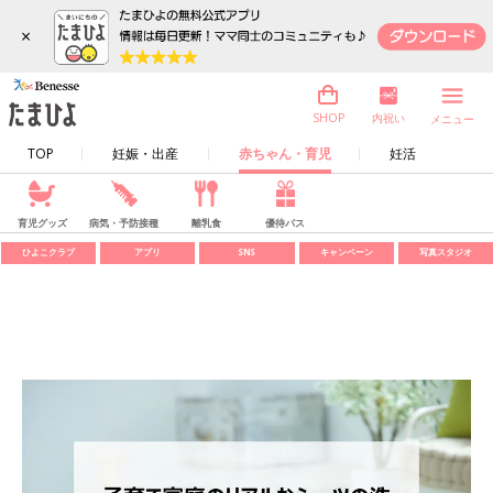
×
内祝い
SHOP
メニュー
TOP
妊娠・出産
赤ちゃん・育児
妊活
育児グッズ
病気・予防接種
離乳食
優待パス
ひよこクラブ
アプリ
SNS
キャンペーン
写真スタジオ