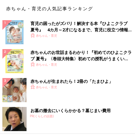
赤ちゃん・育児の人気記事ランキング
育児の困ったがズバリ！解決する本『ひよこクラブ
夏号』 4カ月～2才になるまで、育児に役立つ情報が
いっぱい！
赤ちゃん・育児
赤ちゃんのお世話まるわかり！『初めてのひよこクラ
ブ 夏号』〈巻頭大特集〉初めての授乳がうまくい
く！ おっぱい・ミルクの基本と夏のトラブル 解決テ
赤ちゃん・育児
ク
赤ちゃんが生まれたら！2冊の「たまひよ」
赤ちゃん・育児
お墓の撤去にいくらかかる？墓じまい費用
PR(くらしの話題)