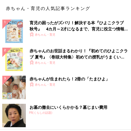
赤ちゃん・育児の人気記事ランキング
育児の困ったがズバリ！解決する本『ひよこクラブ
秋号』 4カ月～2才になるまで、育児に役立つ情報が
いっぱい！
赤ちゃん・育児
赤ちゃんのお世話まるわかり！『初めてのひよこクラ
ブ 夏号』〈巻頭大特集〉初めての授乳がうまくい
く！ おっぱい・ミルクの基本と夏のトラブル 解決テ
赤ちゃん・育児
ク
赤ちゃんが生まれたら！2冊の「たまひよ」
赤ちゃん・育児
お墓の撤去にいくらかかる？墓じまい費用
PR(くらしの話題)