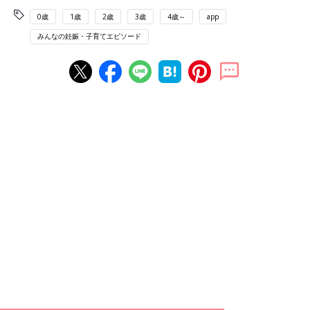
0歳
1歳
2歳
3歳
4歳～
app
みんなの妊娠・子育てエピソード