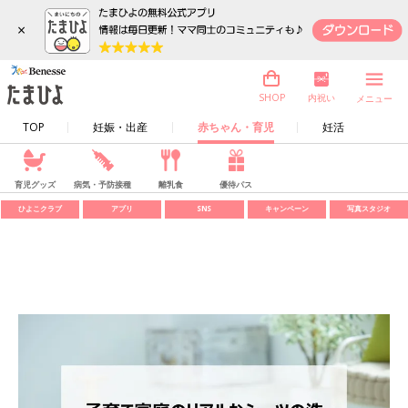
×
内祝い
SHOP
メニュー
TOP
妊娠・出産
赤ちゃん・育児
妊活
育児グッズ
病気・予防接種
離乳食
優待パス
ひよこクラブ
アプリ
SNS
キャンペーン
写真スタジオ