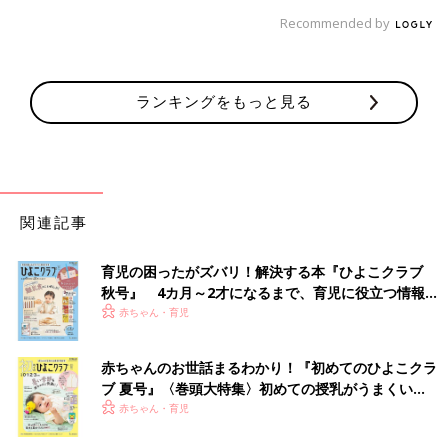
Recommended by
ランキングをもっと見る
関連記事
育児の困ったがズバリ！解決する本『ひよこクラブ
秋号』 4カ月～2才になるまで、育児に役立つ情報が
いっぱい！
赤ちゃん・育児
赤ちゃんのお世話まるわかり！『初めてのひよこクラ
ブ 夏号』〈巻頭大特集〉初めての授乳がうまくい
く！ おっぱい・ミルクの基本と夏のトラブル 解決テ
赤ちゃん・育児
ク