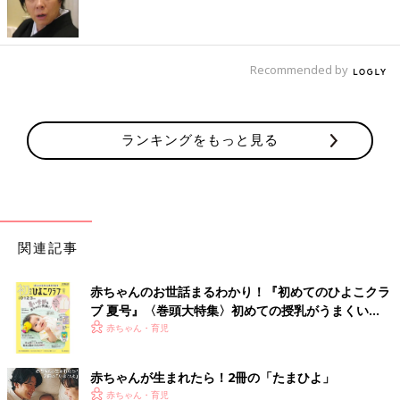
Recommended by
ランキングをもっと見る
関連記事
赤ちゃんのお世話まるわかり！『初めてのひよこクラ
ブ 夏号』〈巻頭大特集〉初めての授乳がうまくい
く！ おっぱい・ミルクの基本と夏のトラブル 解決テ
赤ちゃん・育児
ク
赤ちゃんが生まれたら！2冊の「たまひよ」
赤ちゃん・育児