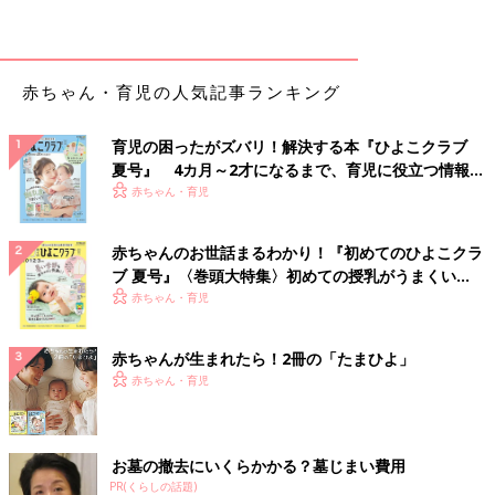
赤ちゃん・育児の人気記事ランキング
育児の困ったがズバリ！解決する本『ひよこクラブ
夏号』 4カ月～2才になるまで、育児に役立つ情報が
いっぱい！
赤ちゃん・育児
赤ちゃんのお世話まるわかり！『初めてのひよこクラ
ブ 夏号』〈巻頭大特集〉初めての授乳がうまくい
く！ おっぱい・ミルクの基本と夏のトラブル 解決テ
赤ちゃん・育児
ク
赤ちゃんが生まれたら！2冊の「たまひよ」
赤ちゃん・育児
お墓の撤去にいくらかかる？墓じまい費用
PR(くらしの話題)