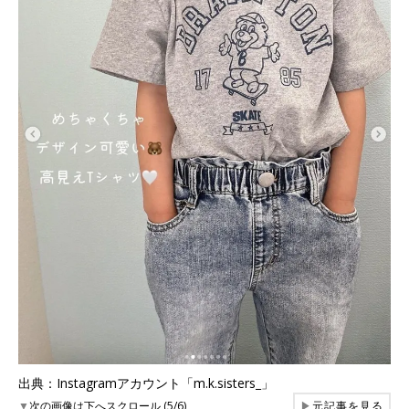
出典：Instagramアカウント「m.k.sisters_」
▼
次の画像は下へスクロール (5/6)
▶
元記事を見る