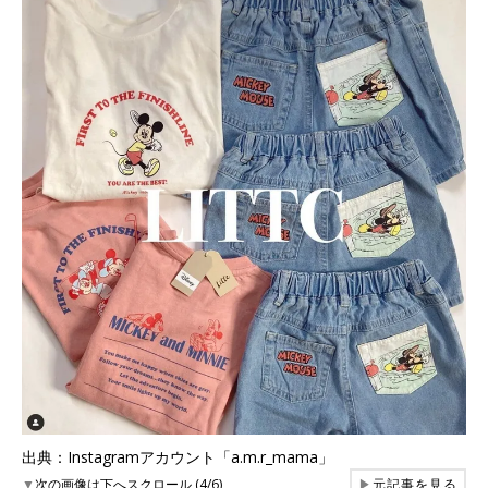
出典：Instagramアカウント「a.m.r_mama」
▼
次の画像は下へスクロール (4/6)
▶
元記事を見る