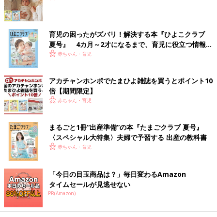
育児の困ったがズバリ！解決する本『ひよこクラブ
夏号』 4カ月～2才になるまで、育児に役立つ情報が
いっぱい！
赤ちゃん・育児
アカチャンホンポでたまひよ雑誌を買うとポイント10
倍【期間限定】
赤ちゃん・育児
まるごと1冊“出産準備”の本『たまごクラブ 夏号』
〈スペシャル大特集〉夫婦で予習する 出産の教科書
赤ちゃん・育児
「今日の目玉商品は？」毎日変わるAmazon
タイムセールが見逃せない
PR(Amazon)