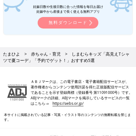
妊娠日数や生後日数に合った情報を毎日お届け
妊娠中から産後まで長く使える無料アプリ
無料ダウンロード
たまひよ
赤ちゃん・育児
しまむらキッズ「高見えTシャ
ツで夏コーデ」「予約でゲット！」おすすめ5選
ＡＢＪマークは、この電子書店・電子書籍配信サービスが、
著作権者からコンテンツ使用許諾を得た正規版配信サービス
であることを示す登録商標（登録番号 第11091000号）です。
ABJマークの詳細、ABJマークを掲示しているサービスの一覧
はこちら→
https://aebs.or.jp/
本サイトに掲載されている記事・写真・イラスト等のコンテンツの無断転載を禁じま
す。