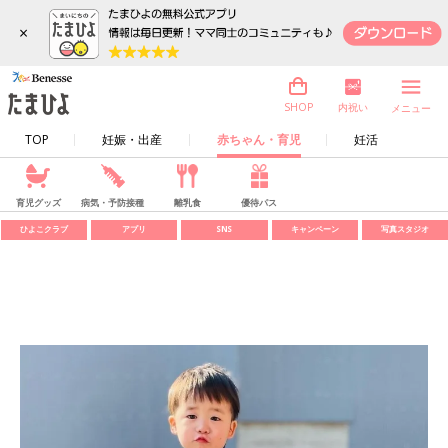
×
内祝い
SHOP
メニュー
TOP
妊娠・出産
赤ちゃん・育児
妊活
育児グッズ
病気・予防接種
離乳食
優待パス
ひよこクラブ
アプリ
SNS
キャンペーン
写真スタジオ