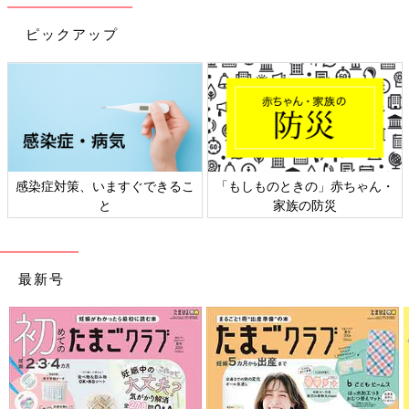
ピックアップ
すぐできるこ
「もしものときの」赤ちゃん・
日本外来小児科学会
家族の防災
ト検討会
最新号