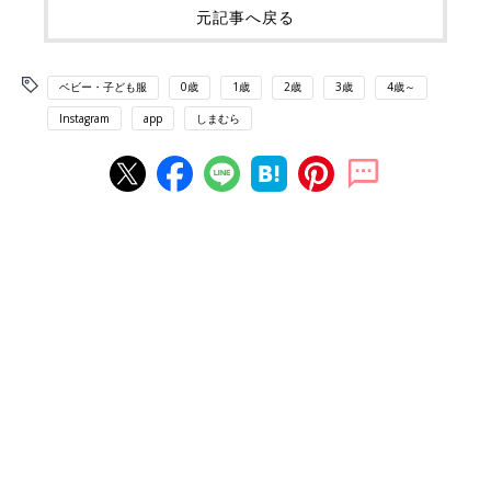
元記事へ戻る
ベビー・子ども服
0歳
1歳
2歳
3歳
4歳～
Instagram
app
しまむら