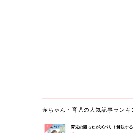
赤ちゃん・育児の人気記事ランキ
育児の困ったがズバリ！解決する
『ひよこクラブ 夏号』 4カ月～
赤ちゃん・育児
になるまで、育児に役立つ情報が
ぱい！
赤ちゃんのお世話まるわかり！『
てのひよこクラブ 夏号』〈巻頭
赤ちゃん・育児
集〉初めての授乳がうまくいく！
っぱい・ミルクの基本と夏のトラ
解決テク
赤ちゃんが生まれたら！2冊の「
ひよ」
赤ちゃん・育児
「イソジン®クリアうがい薬」と
しょに「うがいパワー」で一年中
健やか