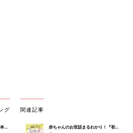
ング
関連記事
本
赤ちゃんのお世話まるわかり！『初め
2才
てのひよこクラブ 夏号』〈巻頭大特
赤ちゃん・育児
いっ
集〉初めての授乳がうまくいく！ お
っぱい・ミルクの基本と夏のトラブル
解決テク
初め
赤ちゃんが生まれたら！2冊の「たま
大特
ひよ」
赤ちゃん・育児
 お
ブル
たま
育児の困ったがズバリ！解決する本
『ひよこクラブ 夏号』 4カ月～2才
赤ちゃん・育児
になるまで、育児に役立つ情報がいっ
ぱい！
アカチャンホンポでたまひよ雑誌を買
いっ
うとポイント10倍【期間限定】
赤ちゃん・育児
！