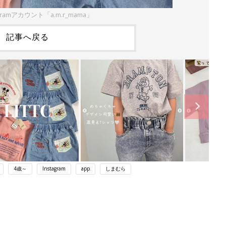
gramアカウント「a.m.r_mama」
記事へ戻る
4歳～
Instagram
app
しまむら