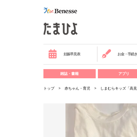
妊娠早見表
お金・手続
雑誌・書籍
アプリ
トップ
赤ちゃん・育児
しまむらキッズ「高見