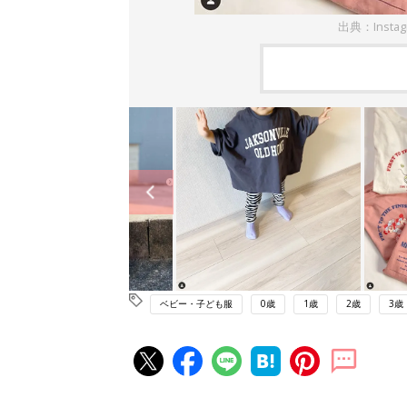
出典：Insta
ベビー・子ども服
0歳
1歳
2歳
3歳