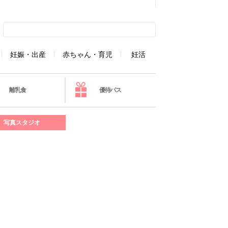
妊娠・出産
赤ちゃん・育児
妊活
離乳食
優待パス
写真スタジオ