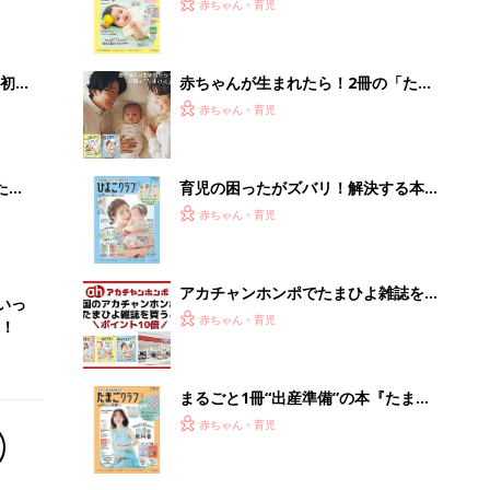
まるごと1冊“出産準備”の本『たまご
クラブ 夏号』〈スペシャル大特集〉
赤ちゃん・育児
夫婦で予習する 出産の教科書
会議の録音を置くだけ。AIで議事録作
成を自動化する方法
PR（カイタヨ）
Recommended by
離乳食はいつから？進め方は？「たまひよ きほんの離
乳食」