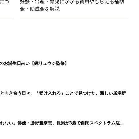
れない」俳優・勝野雅奈恵、長男が3歳で自閉スペクトラム症と
「これは買ってほしい」話題の水遊びグッズ4選
6
7
8
9
>