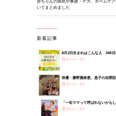
「一生ママって呼ばれないかもし
診断
赤ちゃん・育児
3COINS「大活躍間違いなし」
赤ちゃん・育児
<
5