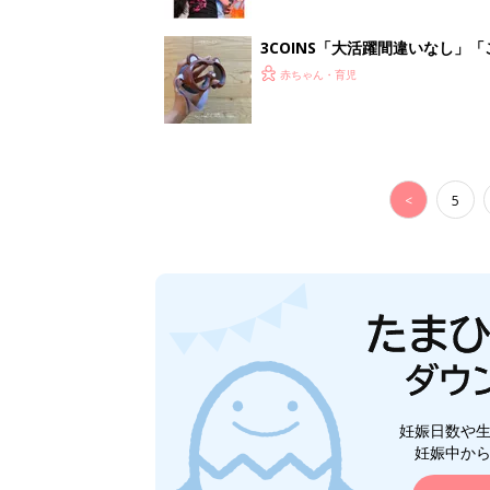
妊娠日数や
妊娠中か