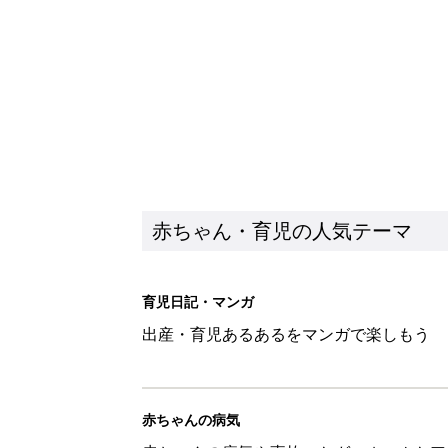
出産・育児あるあるをマンガで楽しもう
赤ちゃんの病気
赤ちゃんの病気や事故・ケガ、ホームケア
いてまとめました
新着記事
8月2日生まれはこんな人 365
赤ちゃん・育児
俳優・勝野雅奈恵、息子の自閉
赤ちゃん・育児