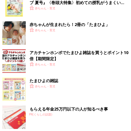
ブ 夏号』〈巻頭大特集〉初めての授乳がうまくい
く！ おっぱい・ミルクの基本と夏のトラブル 解決テ
赤ちゃん・育児
ク
赤ちゃんが生まれたら！2冊の「たまひよ」
赤ちゃん・育児
アカチャンホンポでたまひよ雑誌を買うとポイント10
倍【期間限定】
赤ちゃん・育児
たまひよの雑誌
赤ちゃん・育児
もらえる年金25万円以下の人が知るべき事
PR(くらしの話題)