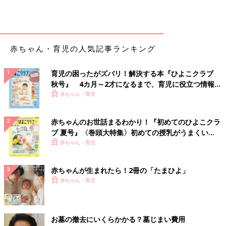
赤ちゃん・育児の人気記事ランキング
育児の困ったがズバリ！解決する本『ひよこクラブ
秋号』 4カ月～2才になるまで、育児に役立つ情報が
いっぱい！
赤ちゃん・育児
赤ちゃんのお世話まるわかり！『初めてのひよこクラ
ブ 夏号』〈巻頭大特集〉初めての授乳がうまくい
く！ おっぱい・ミルクの基本と夏のトラブル 解決テ
赤ちゃん・育児
ク
赤ちゃんが生まれたら！2冊の「たまひよ」
赤ちゃん・育児
お墓の撤去にいくらかかる？墓じまい費用