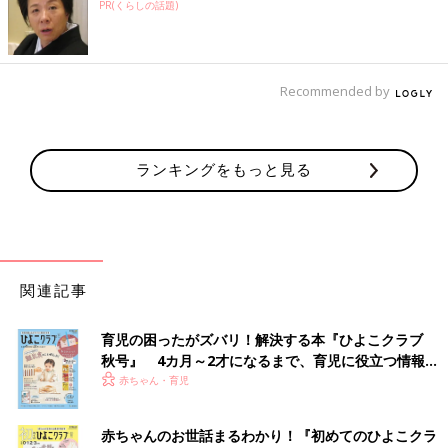
PR(くらしの話題)
Recommended by
ランキングをもっと見る
関連記事
育児の困ったがズバリ！解決する本『ひよこクラブ
秋号』 4カ月～2才になるまで、育児に役立つ情報が
いっぱい！
赤ちゃん・育児
赤ちゃんのお世話まるわかり！『初めてのひよこクラ