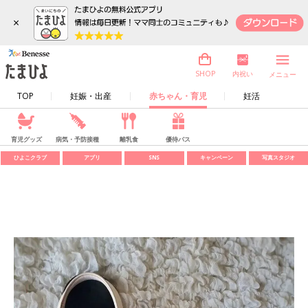
×
内祝い
SHOP
メニュー
TOP
妊娠・出産
赤ちゃん・育児
妊活
育児グッズ
病気・予防接種
離乳食
優待パス
ひよこクラブ
アプリ
SNS
キャンペーン
写真スタジオ