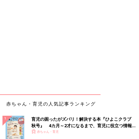
赤ちゃん・育児の人気記事ランキング
育児の困ったがズバリ！解決する本『ひよこクラブ
秋号』 4カ月～2才になるまで、育児に役立つ情報が
いっぱい！
赤ちゃん・育児