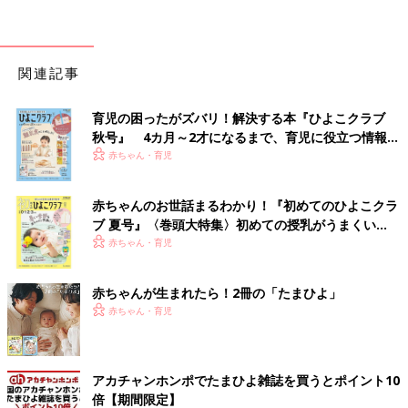
関連記事
育児の困ったがズバリ！解決する本『ひよこクラブ
秋号』 4カ月～2才になるまで、育児に役立つ情報が
いっぱい！
赤ちゃん・育児
赤ちゃんのお世話まるわかり！『初めてのひよこクラ
ブ 夏号』〈巻頭大特集〉初めての授乳がうまくい
く！ おっぱい・ミルクの基本と夏のトラブル 解決テ
赤ちゃん・育児
ク
赤ちゃんが生まれたら！2冊の「たまひよ」
赤ちゃん・育児
アカチャンホンポでたまひよ雑誌を買うとポイント10
倍【期間限定】