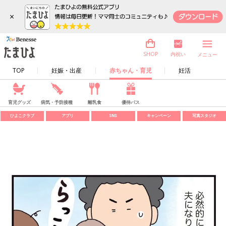
×
内祝い
SHOP
メニュー
TOP
妊娠・出産
赤ちゃん・育児
妊活
育児グッズ
病気・予防接種
離乳食
優待パス
ひよこクラブ
アプリ
SNS
キャンペーン
写真スタジオ