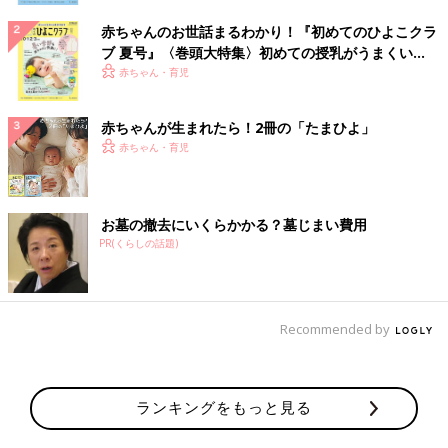
赤ちゃんのお世話まるわかり！『初めてのひよこクラ
ブ 夏号』〈巻頭大特集〉初めての授乳がうまくい
く！ おっぱい・ミルクの基本と夏のトラブル 解決テ
赤ちゃん・育児
ク
赤ちゃんが生まれたら！2冊の「たまひよ」
赤ちゃん・育児
お墓の撤去にいくらかかる？墓じまい費用
PR(くらしの話題)
Recommended by
ランキングをもっと見る