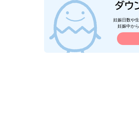
妊娠日数や
妊娠中か