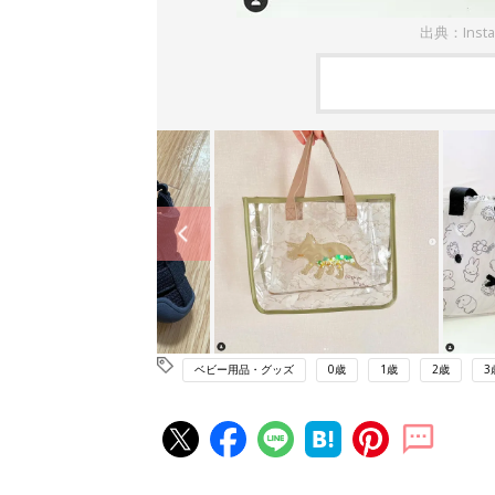
出典：Inst
ベビー用品・グッズ
0歳
1歳
2歳
3