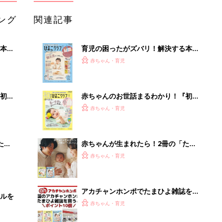
ング
関連記事
本
育児の困ったがズバリ！解決する本
2才
『ひよこクラブ 秋号』 4カ月～2才
赤ちゃん・育児
いっ
になるまで、育児に役立つ情報がいっ
ぱい！
初め
赤ちゃんのお世話まるわかり！『初め
大特
てのひよこクラブ 夏号』〈巻頭大特
赤ちゃん・育児
 お
集〉初めての授乳がうまくいく！ お
ブル
っぱい・ミルクの基本と夏のトラブル
解決テク
たま
赤ちゃんが生まれたら！2冊の「たま
ひよ」
赤ちゃん・育児
アカチャンホンポでたまひよ雑誌を買
ルを
うとポイント10倍【期間限定】
赤ちゃん・育児