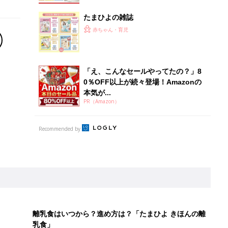
たまひよの雑誌
赤ちゃん・育児
「え、こんなセールやってたの？」8
0％OFF以上が続々登場！Amazonの
本気が...
PR（Amazon）
Recommended by
離乳食はいつから？進め方は？「たまひよ きほんの離
乳食」