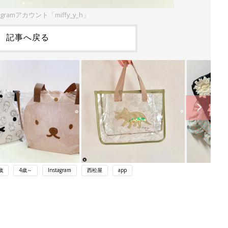
agramアカウント「miffy_y_h」
記事へ戻る
歳
4歳～
Instagram
西松屋
app