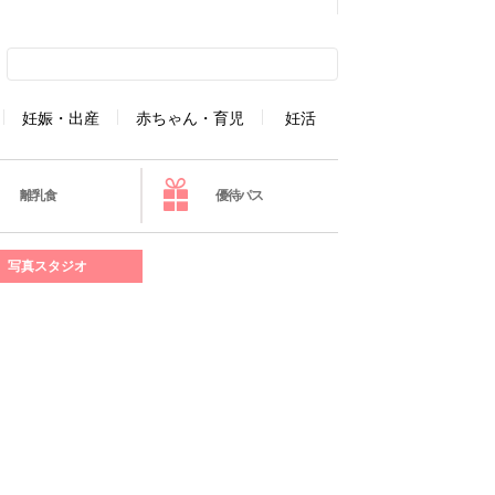
妊娠・出産
赤ちゃん・育児
妊活
離乳食
優待パス
写真スタジオ