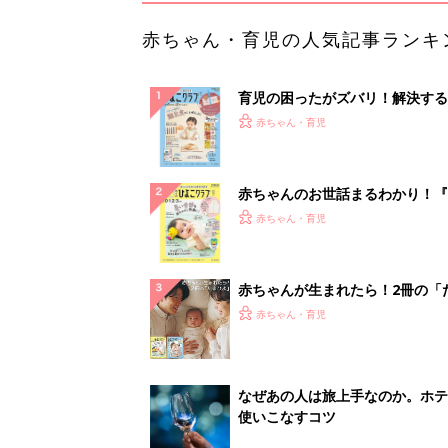
赤ちゃん・育児の人気記事ランキ
育児の困ったがズバリ！解決する
『ひよこクラブ 秋号』 4カ月～
赤ちゃん・育児
になるまで、育児に役立つ情報が
ぱい！
赤ちゃんのお世話まるわかり！『
てのひよこクラブ 夏号』〈巻頭
赤ちゃん・育児
集〉初めての授乳がうまくいく！
っぱい・ミルクの基本と夏のトラ
解決テク
赤ちゃんが生まれたら！2冊の「
ひよ」
赤ちゃん・育児
なぜあの人は旅上手なのか。ホテ
使いこなすコツ