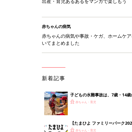
出産・育児あるあるをマンガで楽しもう
赤ちゃんの病気
赤ちゃんの病気や事故・ケガ、ホームケア
いてまとめました
新着記事
子どもの水難事故は、7歳・14
まねく【専門家】
赤ちゃん・育児
【たまひよ ファミリーパーク20
赤ちゃん・育児