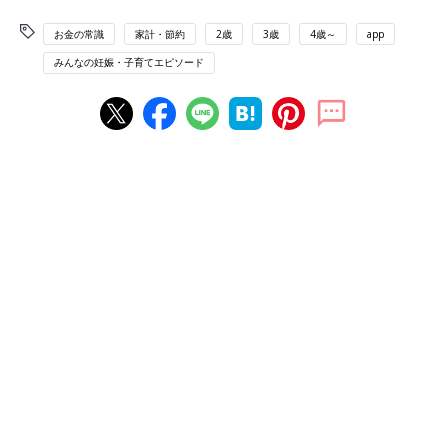
お金の常識
家計・節約
2歳
3歳
4歳～
app
みんなの妊娠・子育てエピソード