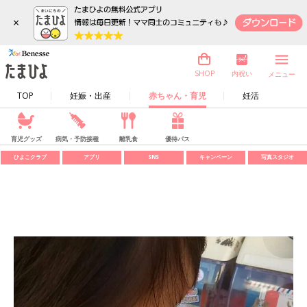
×
内祝い
SHOP
メニュー
TOP
妊娠・出産
赤ちゃん・育児
妊活
育児グッズ
病気・予防接種
離乳食
優待パス
ひよこクラブ
アプリ
SNS
キャンペーン
写真スタジオ