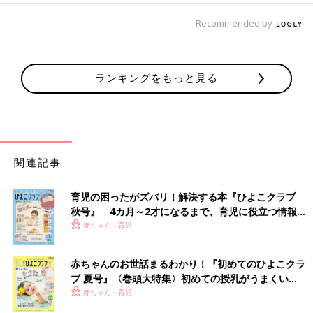
Recommended by
ランキングをもっと見る
関連記事
育児の困ったがズバリ！解決する本『ひよこクラブ
秋号』 4カ月～2才になるまで、育児に役立つ情報が
いっぱい！
赤ちゃん・育児
赤ちゃんのお世話まるわかり！『初めてのひよこクラ
ブ 夏号』〈巻頭大特集〉初めての授乳がうまくい
く！ おっぱい・ミルクの基本と夏のトラブル 解決テ
赤ちゃん・育児
ク