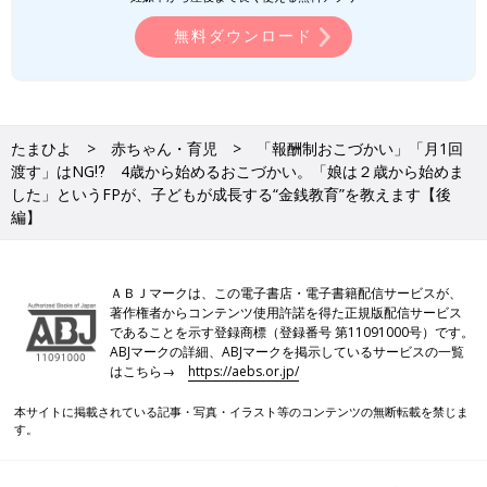
無料ダウンロード
たまひよ
赤ちゃん・育児
「報酬制おこづかい」「月1回
渡す」はNG⁉ 4歳から始めるおこづかい。「娘は２歳から始めま
した」というFPが、子どもが成長する“金銭教育”を教えます【後
編】
ＡＢＪマークは、この電子書店・電子書籍配信サービスが、
著作権者からコンテンツ使用許諾を得た正規版配信サービス
であることを示す登録商標（登録番号 第11091000号）です。
ABJマークの詳細、ABJマークを掲示しているサービスの一覧
はこちら→
https://aebs.or.jp/
本サイトに掲載されている記事・写真・イラスト等のコンテンツの無断転載を禁じま
す。