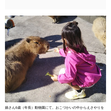
娘さん6歳（年長）動物園にて。おこづかいの中からえさやりを