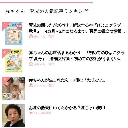
赤ちゃん・育児の人気記事ランキング
育児の困ったがズバリ！解決する本『ひよこクラブ
秋号』 4カ月～2才になるまで、育児に役立つ情報が
いっぱい！
赤ちゃん・育児
赤ちゃんのお世話まるわかり！『初めてのひよこクラ
ブ 夏号』〈巻頭大特集〉初めての授乳がうまくい
く！ おっぱい・ミルクの基本と夏のトラブル 解決テ
赤ちゃん・育児
ク
赤ちゃんが生まれたら！2冊の「たまひよ」
赤ちゃん・育児
お墓の撤去にいくらかかる？墓じまい費用
PR(くらしの話題)