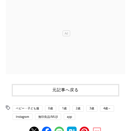
元記事へ戻る
ベビー・子ども服
0歳
1歳
2歳
3歳
4歳～
Instagram
無印良品/MUJI
app