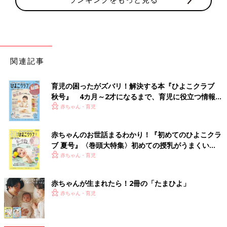
関連記事
育児の困ったがズバリ！解決する本『ひよこクラブ
秋号』 4カ月～2才になるまで、育児に役立つ情報が
いっぱい！
赤ちゃん・育児
赤ちゃんのお世話まるわかり！『初めてのひよこクラ
ブ 夏号』〈巻頭大特集〉初めての授乳がうまくい
く！ おっぱい・ミルクの基本と夏のトラブル 解決テ
赤ちゃん・育児
ク
赤ちゃんが生まれたら！2冊の「たまひよ」
赤ちゃん・育児