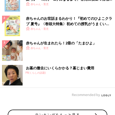
いっぱい！
赤ちゃん・育児
赤ちゃんのお世話まるわかり！『初めてのひよこクラ
ブ 夏号』〈巻頭大特集〉初めての授乳がうまくい
く！ おっぱい・ミルクの基本と夏のトラブル 解決テ
赤ちゃん・育児
ク
赤ちゃんが生まれたら！2冊の「たまひよ」
赤ちゃん・育児
お墓の撤去にいくらかかる？墓じまい費用
PR(くらしの話題)
Recommended by
ランキングをもっと見る