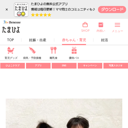
×
内祝い
SHOP
メニュー
TOP
妊娠・出産
赤ちゃん・育児
妊活
育児グッズ
病気・予防接種
離乳食
優待パス
ひよこクラブ
アプリ
SNS
キャンペーン
写真スタジオ