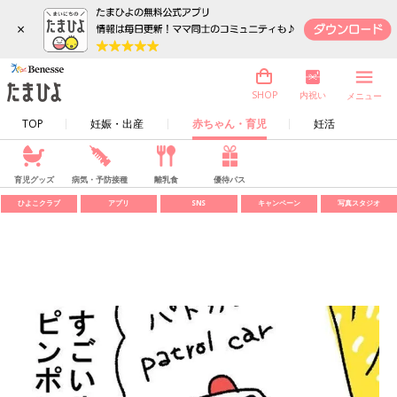
×
内祝い
SHOP
メニュー
TOP
妊娠・出産
赤ちゃん・育児
妊活
育児グッズ
病気・予防接種
離乳食
優待パス
ひよこクラブ
アプリ
SNS
キャンペーン
写真スタジオ