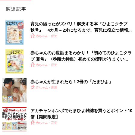
関連記事
育児の困ったがズバリ！解決する本『ひよこクラブ
秋号』 4カ月～2才になるまで、育児に役立つ情報が
いっぱい！
赤ちゃん・育児
赤ちゃんのお世話まるわかり！『初めてのひよこクラ
ブ 夏号』〈巻頭大特集〉初めての授乳がうまくい
く！ おっぱい・ミルクの基本と夏のトラブル 解決テ
赤ちゃん・育児
ク
赤ちゃんが生まれたら！2冊の「たまひよ」
赤ちゃん・育児
アカチャンホンポでたまひよ雑誌を買うとポイント10
倍【期間限定】
赤ちゃん・育児