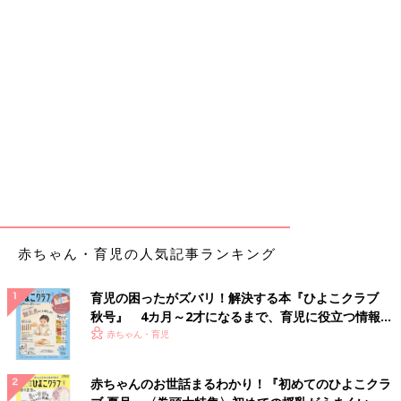
赤ちゃん・育児の人気記事ランキング
育児の困ったがズバリ！解決する本『ひよこクラブ
秋号』 4カ月～2才になるまで、育児に役立つ情報が
いっぱい！
赤ちゃん・育児
赤ちゃんのお世話まるわかり！『初めてのひよこクラ