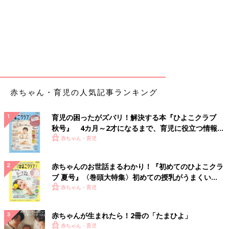
赤ちゃん・育児の人気記事ランキング
育児の困ったがズバリ！解決する本『ひよこクラブ
秋号』 4カ月～2才になるまで、育児に役立つ情報が
いっぱい！
赤ちゃん・育児
赤ちゃんのお世話まるわかり！『初めてのひよこクラ
ブ 夏号』〈巻頭大特集〉初めての授乳がうまくい
く！ おっぱい・ミルクの基本と夏のトラブル 解決テ
赤ちゃん・育児
ク
赤ちゃんが生まれたら！2冊の「たまひよ」
赤ちゃん・育児