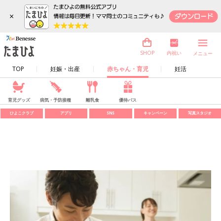
×
内祝い
SHOP
メニュー
TOP
妊娠・出産
赤ちゃん・育児
妊活
育児グッズ
病気・予防接種
離乳食
優待パス
ひよこクラブ
アプリ
SNS
キャンペーン
写真スタジオ