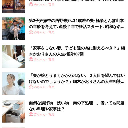
モヤ…
赤ちゃん・育児
第2子妊娠中の西野未姫｡31歳差の夫･極楽とんぼ山本
の年齢を考えて､産後半年で妊活スタート｡昭和な名前
を好む夫とは､また名づけでぶつかりそう!?
赤ちゃん・育児
「家事をしない妻。子ども達の為に耐えるべき？」細
木かおりさんの人生相談187回
赤ちゃん・育児
「夫が娘とうまくかかわれない。２人目を望んではい
けないのでしょうか？」細木かおりさんの人生相談
183回
赤ちゃん・育児
面倒な揚げ物、洗い物、肉の下処理…。省いても問題
ない料理や家事は？
赤ちゃん・育児