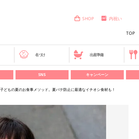
SHOP
内祝い
TOP
き
名づけ
出産準備
SNS
キャンペーン
子どもの夏のお食事メソッド。夏バテ防止に最適なイチオシ食材も！