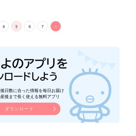
4
5
6
7
>
生後日数に合った情報を毎日お届け
ら産後まで長く使える無料アプリ
ダウンロード