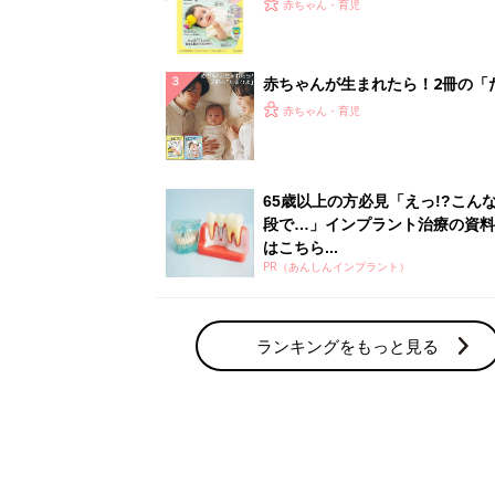
てのひよこクラブ 夏号』〈巻頭
赤ちゃん・育児
集〉初めての授乳がうまくいく！
っぱい・ミルクの基本と夏のトラ
解決テク
赤ちゃんが生まれたら！2冊の「
ひよ」
赤ちゃん・育児
65歳以上の方必見「えっ!?こん
段で…」インプラント治療の資料
はこちら...
PR（あんしんインプラント）
ランキングをもっと見る