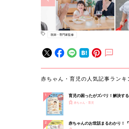
医師・専門家監修
赤ちゃん・育児の人気記事ランキ
育児の困ったがズバリ！解決する
『ひよこクラブ 秋号』 4カ月～
赤ちゃん・育児
になるまで、育児に役立つ情報が
ぱい！
赤ちゃんのお世話まるわかり！『