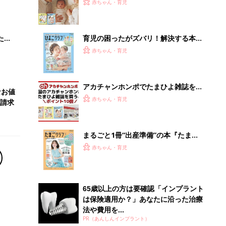
大特
ひよ」
赤ちゃん・育児
 お
ブル
たま
育児の困ったがズバリ！解決する本
『ひよこクラブ 秋号』 4カ月～2才
赤ちゃん・育児
になるまで、育児に役立つ情報がいっ
ぱい！
アカチャンホンポでたまひよ雑誌を買
なお値
うとポイント10倍【期間限定】
赤ちゃん・育児
請求
まるごと1冊“出産準備”の本『たまご
クラブ 夏号』〈スペシャル大特集〉
赤ちゃん・育児
夫婦で予習する 出産の教科書
65歳以上の方は要確認「インプラント
は保険適用か？」あなたに沿った治療
法や費用を...
PR（あんしんインプラント）