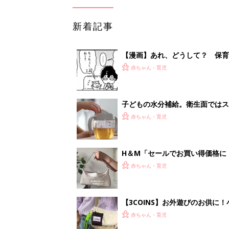
新着記事
【漫画】あれ、どうして？ 保
がする……！『ふうふう子育て ＃
赤ちゃん・育児
子どもの水分補給。衛生面ではス
く3つのコツとは？【専門家監修
赤ちゃん・育児
H＆М「セールでお買い得価格に
赤ちゃん・育児
【3COINS】お外遊びのお供
ート」
赤ちゃん・育児