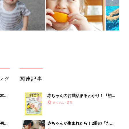
ング
関連記事
本
赤ちゃんのお世話まるわかり！『初め
2才
てのひよこクラブ 夏号』〈巻頭大特
赤ちゃん・育児
いっ
集〉初めての授乳がうまくいく！ お
っぱい・ミルクの基本と夏のトラブル
解決テク
初め
赤ちゃんが生まれたら！2冊の「たま