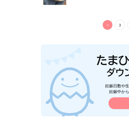
<
3
妊娠日数や
妊娠中か