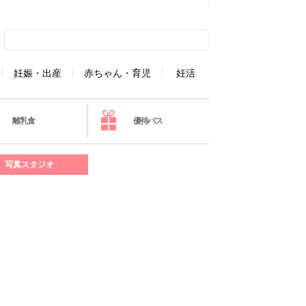
妊娠・出産
赤ちゃん・育児
妊活
離乳食
優待パス
写真スタジオ