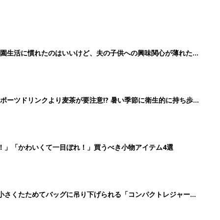
育園生活に慣れたのはいいけど、夫の子供への興味関心が薄れた気
91』
ポーツドリンクより麦茶が要注意!? 暑い季節に衛生的に持ち歩
】
！」「かわいくて一目ぼれ！」買うべき小物アイテム4選
に！小さくたためてバッグに吊り下げられる「コンパクトレジャーシ