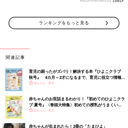
Recommended by
ランキングをもっと見る
関連記事
育児の困ったがズバリ！解決する本『ひよこクラブ
秋号』 4カ月～2才になるまで、育児に役立つ情報が
いっぱい！
赤ちゃん・育児
赤ちゃんのお世話まるわかり！『初めてのひよこクラ
ブ 夏号』〈巻頭大特集〉初めての授乳がうまくい
く！ おっぱい・ミルクの基本と夏のトラブル 解決テ
赤ちゃん・育児
ク
赤ちゃんが生まれたら！2冊の「たまひよ」