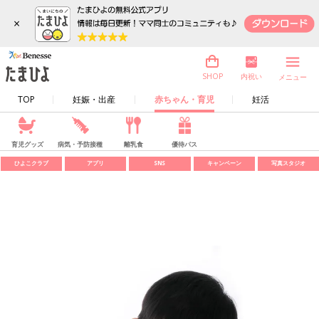
×
内祝い
SHOP
メニュー
TOP
妊娠・出産
赤ちゃん・育児
妊活
育児グッズ
病気・予防接種
離乳食
優待パス
ひよこクラブ
アプリ
SNS
キャンペーン
写真スタジオ