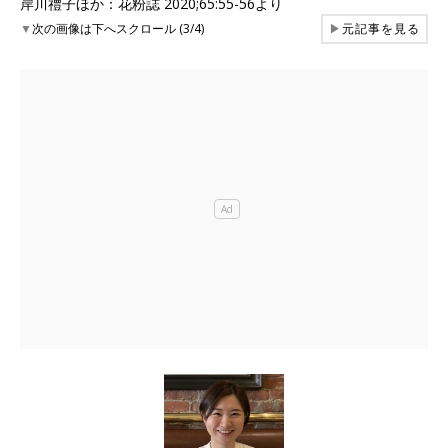
岸川禮子ほか：花粉誌 2020;65:55-56より
▼
次の画像は下へスクロール (3/4)
▶
元記事を見る