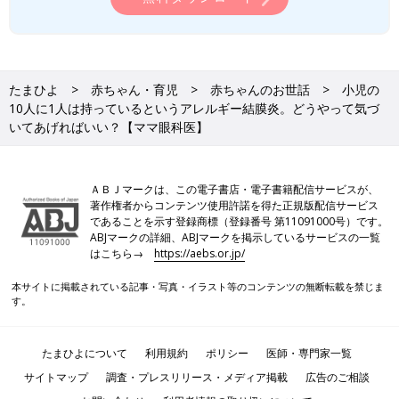
たまひよ
赤ちゃん・育児
赤ちゃんのお世話
小児の
10人に1人は持っているというアレルギー結膜炎。どうやって気づ
いてあげればいい？【ママ眼科医】
ＡＢＪマークは、この電子書店・電子書籍配信サービスが、
著作権者からコンテンツ使用許諾を得た正規版配信サービス
であることを示す登録商標（登録番号 第11091000号）です。
ABJマークの詳細、ABJマークを掲示しているサービスの一覧
はこちら→
https://aebs.or.jp/
本サイトに掲載されている記事・写真・イラスト等のコンテンツの無断転載を禁じま
す。
たまひよについて
利用規約
ポリシー
医師・専門家一覧
サイトマップ
調査・プレスリリース・メディア掲載
広告のご相談