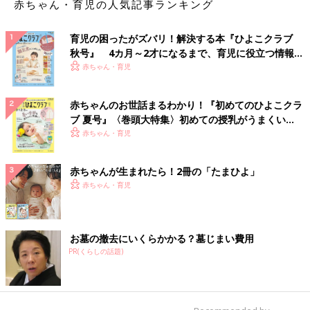
赤ちゃん・育児の人気記事ランキング
育児の困ったがズバリ！解決する本『ひよこクラブ
秋号』 4カ月～2才になるまで、育児に役立つ情報が
いっぱい！
赤ちゃん・育児
赤ちゃんのお世話まるわかり！『初めてのひよこクラ
ブ 夏号』〈巻頭大特集〉初めての授乳がうまくい
く！ おっぱい・ミルクの基本と夏のトラブル 解決テ
赤ちゃん・育児
ク
赤ちゃんが生まれたら！2冊の「たまひよ」
赤ちゃん・育児
お墓の撤去にいくらかかる？墓じまい費用
PR(くらしの話題)