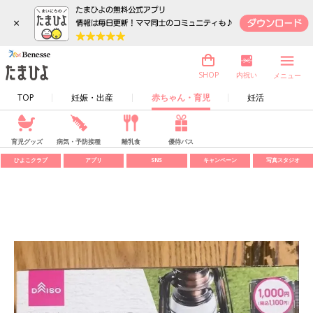
×
内祝い
SHOP
メニュー
TOP
妊娠・出産
赤ちゃん・育児
妊活
育児グッズ
病気・予防接種
離乳食
優待パス
ひよこクラブ
アプリ
SNS
キャンペーン
写真スタジオ