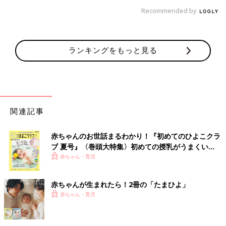
Recommended by
ランキングをもっと見る
関連記事
赤ちゃんのお世話まるわかり！『初めてのひよこクラ
ブ 夏号』〈巻頭大特集〉初めての授乳がうまくい
く！ おっぱい・ミルクの基本と夏のトラブル 解決テ
赤ちゃん・育児
ク
赤ちゃんが生まれたら！2冊の「たまひよ」
赤ちゃん・育児