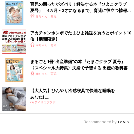
育児の困ったがズバリ！解決する本『ひよこクラブ
夏号』 4カ月～2才になるまで、育児に役立つ情報が
いっぱい！
赤ちゃん・育児
アカチャンホンポでたまひよ雑誌を買うとポイント10
倍【期間限定】
赤ちゃん・育児
まるごと1冊“出産準備”の本『たまごクラブ 夏号』
〈スペシャル大特集〉夫婦で予習する 出産の教科書
赤ちゃん・育児
【大人気】ひんやり冷感寝具で快適な睡眠を
あなたに。
PR(アイリスプラザ)
Recommended by