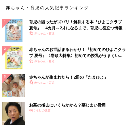
赤ちゃん・育児の人気記事ランキング
育児の困ったがズバリ！解決する本『ひよこクラブ
夏号』 4カ月～2才になるまで、育児に役立つ情報が
いっぱい！
赤ちゃん・育児
赤ちゃんのお世話まるわかり！『初めてのひよこクラ
ブ 夏号』〈巻頭大特集〉初めての授乳がうまくい
く！ おっぱい・ミルクの基本と夏のトラブル 解決テ
赤ちゃん・育児
ク
赤ちゃんが生まれたら！2冊の「たまひよ」
赤ちゃん・育児
お墓の撤去にいくらかかる？墓じまい費用
PR(くらしの話題)