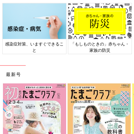
ゃん・
日本外来小児科学会リーフレッ
六星占術 細木かおりさんの
ト検討会
相談
最新号