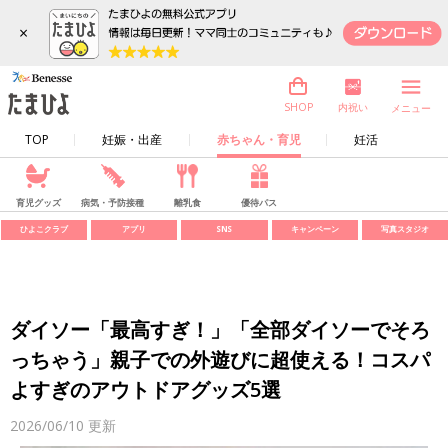
×
内祝い
SHOP
メニュー
TOP
妊娠・出産
赤ちゃん・育児
妊活
育児グッズ
病気・予防接種
離乳食
優待パス
ひよこクラブ
アプリ
SNS
キャンペーン
写真スタジオ
ダイソー「最高すぎ！」「全部ダイソーでそろ
っちゃう」親子での外遊びに超使える！コスパ
よすぎのアウトドアグッズ5選
2026/06/10
更新