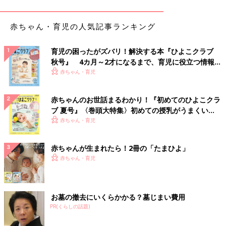
赤ちゃん・育児の人気記事ランキング
出典：Instagramアカウント「syy.sayu_」
sayuさんは550円商品の「ソフトクーラーバッグ」をクーラーボ
育児の困ったがズバリ！解決する本『ひよこクラブ
秋号』 4カ月～2才になるまで、育児に役立つ情報が
ックスと組み合わせて使い、保冷力をアップさせています！飲み
いっぱい！
赤ちゃん・育児
物や食材をひんやりキープしやすく、暑い日のレジャーにも便利
です。軽くて持ち運びしやすく、使わないときはコンパクトに収
納できるのもうれしいポイントですね。
赤ちゃんのお世話まるわかり！『初めてのひよこクラ
ブ 夏号』〈巻頭大特集〉初めての授乳がうまくい
「折りたたみうちわ」超コンパクト！お手軽暑さ対
く！ おっぱい・ミルクの基本と夏のトラブル 解決テ
赤ちゃん・育児
ク
策
赤ちゃんが生まれたら！2冊の「たまひよ」
赤ちゃん・育児
お墓の撤去にいくらかかる？墓じまい費用
PR(くらしの話題)