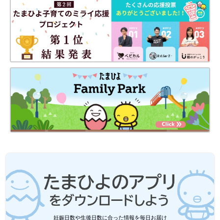
出典：Instagramアカウント「ouka_ikuji」
おうかさんは、550円商品の「レジャーテーブル」を購入。軽く
て持ち運びしやすく、アウトドアで大活躍です！おやつや飲み物
を置けるので、外遊びやピクニックがぐっと快適になりますよ。
「キャンプバケツ（折りたたみ式）」一つあるとい
ろいろ使えて便利なアイテム！
妊娠日数や生後日数に合った情報を毎日お届け