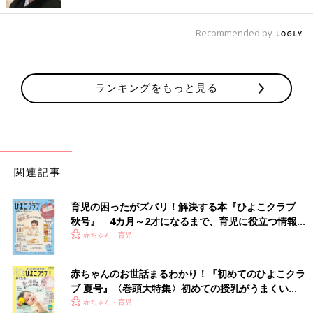
Recommended by
ランキングをもっと見る
関連記事
育児の困ったがズバリ！解決する本『ひよこクラブ
秋号』 4カ月～2才になるまで、育児に役立つ情報が
いっぱい！
赤ちゃん・育児
赤ちゃんのお世話まるわかり！『初めてのひよこクラ
ブ 夏号』〈巻頭大特集〉初めての授乳がうまくい
く！ おっぱい・ミルクの基本と夏のトラブル 解決テ
赤ちゃん・育児