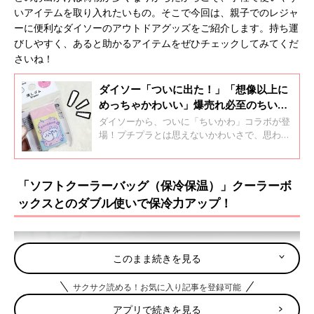
いアイテムを取り入れたいもの。そこで今回は、親子でのレジャ
ーに便利なダイソーのアウトドアグッズをご紹介します。持ち運
びしやすく、あると助かるアイテムをぜひチェックしてみてくだ
さいね！
ダイソー「ついに出た！」「想像以上に
めっちゃかわいい」爆売れ必至のちいか
わコラボ4選
ダイソーから、ついに「ちいかわ」コラボが登
場！プチプラとは思えないかわいさで、思わず
集めたくなるアイテムが勢ぞろいしています。
今回はダイソーで手軽に手に入る「ちいかわコ
ラボアイテム」をご紹介します。日常使いしや
「ソフトクーラーバッグ（保冷保温）」クーラーボ
すい実用的なアイテムから、持っているだけで
ックスとのダブル使いで保冷力アップ！
気分が上がる雑貨まで、豊富なラインナップ！
ぜひチェックしてみてくださいね♪
このまま続きを見る
サクサク読める！お気に入り記事を登録可能
アプリで続きを見る