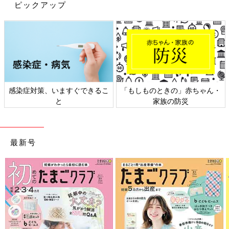
ピックアップ
出典：Instagramアカウント「kii_mamaraku」
きぃさんが購入した「折りたたみキャリーカート」は、1,100円
商品。荷物が多くなりがちなレジャーやお買い物に便利なアイテ
ムです。使わないときはコンパクトに折りたためるので、収納も
感染症対策、いますぐできるこ
「もしものときの」赤ちゃん・
しやすく安心！重い荷物の持ち運びをラクにしてくれますよ。
と
家族の防災
「レジャーテーブル」外での飲食が快適に！
最新号