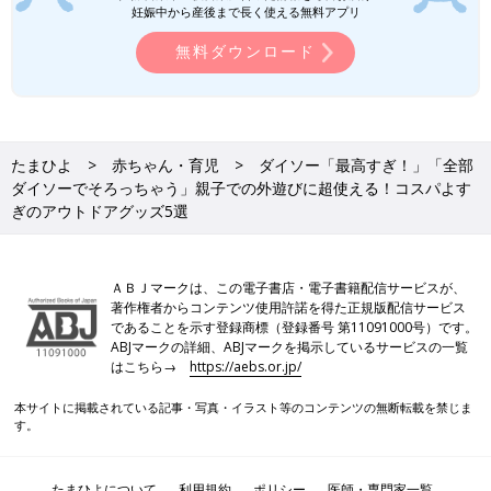
妊娠中から産後まで長く使える無料アプリ
無料ダウンロード
たまひよ
赤ちゃん・育児
ダイソー「最高すぎ！」「全部
ダイソーでそろっちゃう」親子での外遊びに超使える！コスパよす
ぎのアウトドアグッズ5選
ＡＢＪマークは、この電子書店・電子書籍配信サービスが、
著作権者からコンテンツ使用許諾を得た正規版配信サービス
であることを示す登録商標（登録番号 第11091000号）です。
ABJマークの詳細、ABJマークを掲示しているサービスの一覧
はこちら→
https://aebs.or.jp/
本サイトに掲載されている記事・写真・イラスト等のコンテンツの無断転載を禁じま
す。
たまひよについて
利用規約
ポリシー
医師・専門家一覧