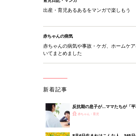
反抗期の息子が...ママたちが「
赤ちゃん・育児
8月6日生まれはこんな人 365
赤ちゃん・育児
【漫画】あれ、どうして？ 保
がする……！『ふうふう子育て ＃
赤ちゃん・育児
子どもの水分補給。衛生面ではス
く3つのコツとは？【専門家監修
赤ちゃん・育児