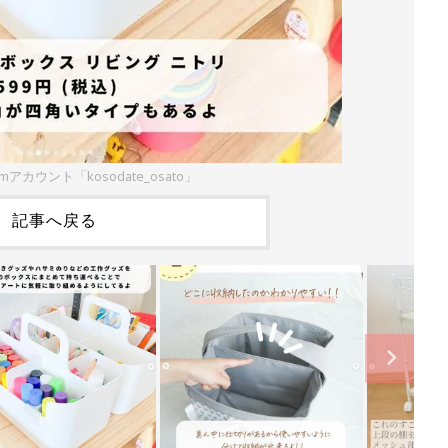
amアカウント「kosodate_osato」
記事へ戻る