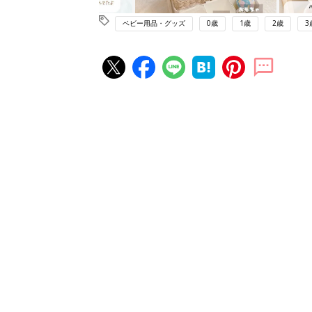
ベビー用品・グッズ
0歳
1歳
2歳
3
赤ちゃん・育児の人気記事ランキ
育児の困ったがズバリ！解決する
『ひよこクラブ 夏号』 4カ月～
赤ちゃん・育児
になるまで、育児に役立つ情報が
ぱい！
赤ちゃんのお世話まるわかり！『
てのひよこクラブ 夏号』〈巻頭
赤ちゃん・育児
集〉初めての授乳がうまくいく！
っぱい・ミルクの基本と夏のトラ
解決テク
赤ちゃんが生まれたら！2冊の「