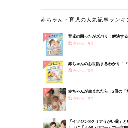
ひよ」
赤ちゃん・育児
「イソジン®クリアうがい薬」と
しょに「うがいパワー」で一年中
健やか
PR（iNova｜Hugkum）
ランキングをもっと見る