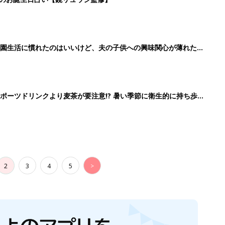
2
3
4
5
>
生後日数に合った情報を毎日お届け
ら産後まで長く使える無料アプリ
ダウンロード