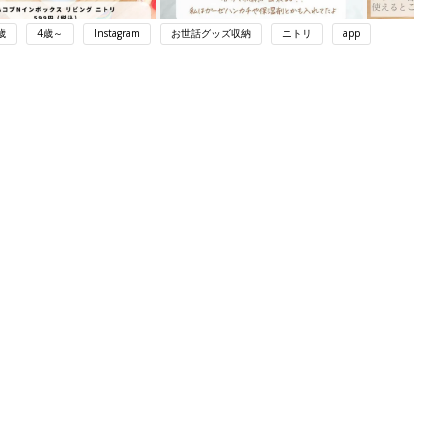
歳
4歳～
Instagram
お世話グッズ収納
ニトリ
app
ング
関連記事
本
赤ちゃんのお世話まるわかり！『初め
2才
てのひよこクラブ 夏号』〈巻頭大特
赤ちゃん・育児
いっ
集〉初めての授乳がうまくいく！ お
っぱい・ミルクの基本と夏のトラブル
解決テク
初め
赤ちゃんが生まれたら！2冊の「たま
大特
ひよ」
赤ちゃん・育児
 お
ブル
たま
育児の困ったがズバリ！解決する本