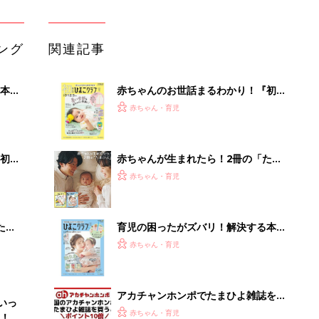
『ひよこクラブ 夏号』 4カ月～2才
赤ちゃん・育児
になるまで、育児に役立つ情報がいっ
ぱい！
アカチャンホンポでたまひよ雑誌を買
いっ
うとポイント10倍【期間限定】
赤ちゃん・育児
！
まるごと1冊“出産準備”の本『たまご
クラブ 夏号』〈スペシャル大特集〉
赤ちゃん・育児
夫婦で予習する 出産の教科書
「イソジン®クリアうがい薬」といっ
しょに「うがいパワー」で一年中！
健やか
PR（iNova｜Hugkum）
Recommended by