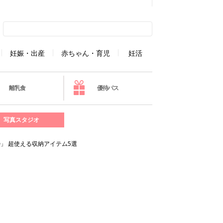
妊娠・出産
赤ちゃん・育児
妊活
離乳食
優待パス
写真スタジオ
」 超使える収納アイテム5選