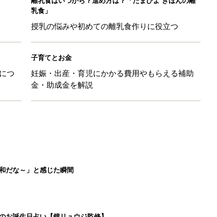
平和だな～」と感じた瞬間
日のお誕生日占い【鏡リュウジ監修】
育園生活に慣れたのはいいけど、夫の子供への興味関心が薄れた気
91』
ポーツドリンクより麦茶が要注意!? 暑い季節に衛生的に持ち歩
】