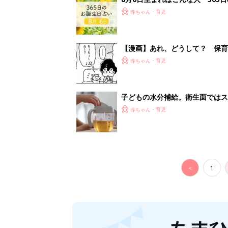
<
1
妊娠日数や
妊娠中か