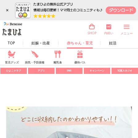
×
内祝い
SHOP
メニュー
TOP
妊娠・出産
赤ちゃん・育児
妊活
育児グッズ
病気・予防接種
離乳食
優待パス
ひよこクラブ
アプリ
SNS
キャンペーン
写真スタジオ