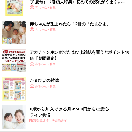
ブ 夏号』〈巻頭大特集〉初めての授乳がうまくい
く！ おっぱい・ミルクの基本と夏のトラブル 解決テ
赤ちゃん・育児
ク
赤ちゃんが生まれたら！2冊の「たまひよ」
赤ちゃん・育児
アカチャンホンポでたまひよ雑誌を買うとポイント10
倍【期間限定】
赤ちゃん・育児
たまひよの雑誌
赤ちゃん・育児
0歳から加入できる月々500円からの安心
ライフ共済
PR(愛知県共済生活協同組合)