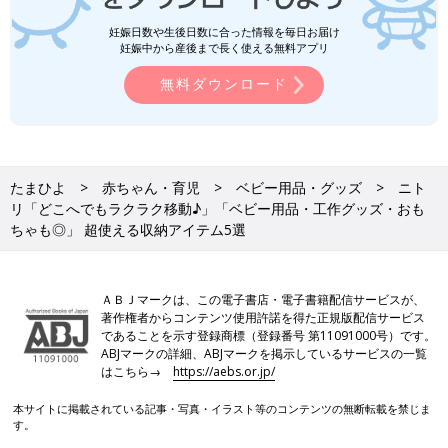
妊娠日数や生後日数に合った情報を毎日お届け
妊娠中から産後まで長く使える無料アプリ
無料ダウンロード
たまひよ
赤ちゃん・育児
ベビー用品・グッズ
ニト
リ「どこへでもラクラク移動♪」「ベビー用品・工作グッズ・おも
ちゃも◎」 超使える収納アイテム5選
ＡＢＪマークは、この電子書店・電子書籍配信サービスが、
著作権者からコンテンツ使用許諾を得た正規版配信サービス
であることを示す登録商標（登録番号 第11091000号）です。
ABJマークの詳細、ABJマークを掲示しているサービスの一覧
はこちら→
https://aebs.or.jp/
本サイトに掲載されている記事・写真・イラスト等のコンテンツの無断転載を禁じま
す。