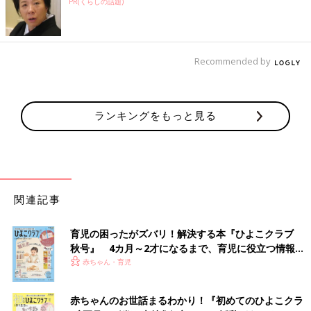
PR(くらしの話題)
Recommended by
ランキングをもっと見る
関連記事
育児の困ったがズバリ！解決する本『ひよこクラブ
秋号』 4カ月～2才になるまで、育児に役立つ情報が
いっぱい！
赤ちゃん・育児
赤ちゃんのお世話まるわかり！『初めてのひよこクラ