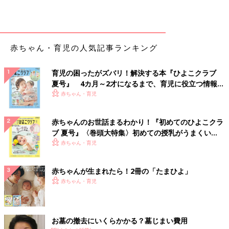
赤ちゃん・育児の人気記事ランキング
育児の困ったがズバリ！解決する本『ひよこクラブ
夏号』 4カ月～2才になるまで、育児に役立つ情報が
いっぱい！
赤ちゃん・育児
赤ちゃんのお世話まるわかり！『初めてのひよこクラ
ブ 夏号』〈巻頭大特集〉初めての授乳がうまくい
く！ おっぱい・ミルクの基本と夏のトラブル 解決テ
赤ちゃん・育児
ク
赤ちゃんが生まれたら！2冊の「たまひよ」
赤ちゃん・育児
お墓の撤去にいくらかかる？墓じまい費用